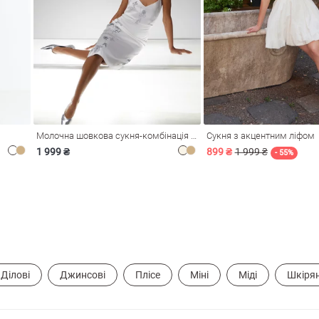
Молочна шовкова сукня-комбінація Душа
Сукня з акцентним ліфом
1 999 ₴
899 ₴
1 999 ₴
- 55%
Ділові
Джинсові
Плісе
Міні
Міді
Шкірян