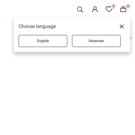
0
0
Choose language
English
Ukrainian
1 товарів