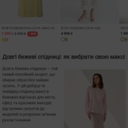
Жовта бавовняна сукня максі на бретелях
Біла гіпюрова сукня міді
1 299 ₴
3 799 ₴
4 999 ₴
1 99
- 66%
Довгі бежеві спідниці: як вибрати свою максі
Довга бежева спідниця — той
самий спокійний акцент, що
збирає образ без зайвих
зусиль. У цій добірці ти
знайдеш спідниці максі в
и
бежевих відтінках для міста,
офісу та красивих виходів:
від прямих силуетів до
моделей із розрізом і м’яким
рухом тканини.