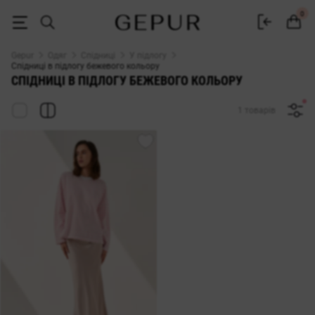
ЖІНОЧІ СПІДНИЦІ В ПІДЛОГУ (МАКСІ) бежевого кольору купити недо
0
Gepur
Одяг
Спідниці
У підлогу
Спідниці в підлогу бежевого кольору
СПІДНИЦІ В ПІДЛОГУ БЕЖЕВОГО КОЛЬОРУ
1 товарів