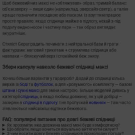
Щоб бежевий низ максі не «обтяжував» образ, тримай баланс:
об’єм зверху — лише один (наприклад, оверсайз-светр), а талію
краще позначити посадкою або паском. Із взуттям працює
просте правило: якщо спідниця майже в підлогу, нехай з-під
подолу видно носок і частину пари — так образ виглядає
акуратніше.
Стиліст Gepur радить починати з нейтральної бази й грати
фактурами: матовий трикотаж + струмлива спідниця або
навпаки — блискучий верх і спокійний беж знизу.
Збери капсулу навколо бежевої спідниці максі
Хочеш більше варіантів у гардеробі? Додай до спідниці кілька
верхів із
боді
та
футболок
, а для «розумного» комплекту — базові
штани
і
сукні максі
для зміни настрою. Більше моделей дивись у
категорії
спідниць
, а якщо любиш довжину, як у цій добірці —
зазирни в
спідниці в підлогу
. І не пропускай
новинки
— там часто
з’являються найсвіжіші відтінки бежевого.
FAQ: популярні питання про довгі бежеві спідниці
Як зрозуміти, яка довжина максі мені буде комфортною?
Що обрати, якщо хочеться візуально витягнути силует?
З чим носити довгу бежеву спідницю в прохолодну погоду?