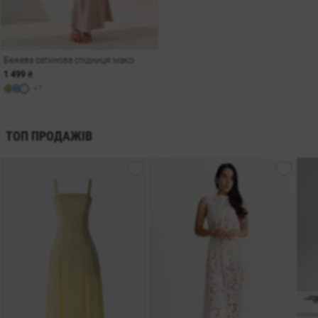
Бежева сатинова спідниця максі
1 499 ₴
+7
ТОП ПРОДАЖІВ