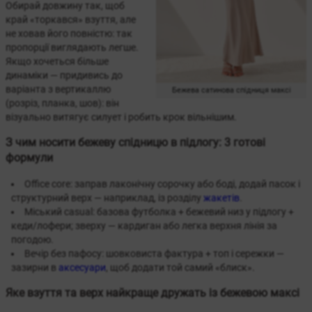
Обирай довжину так, щоб
край «торкався» взуття, але
не ховав його повністю: так
пропорції виглядають легше.
Якщо хочеться більше
динаміки — придивись до
варіанта з вертикаллю
Бежева сатинова спідниця максі
(розріз, планка, шов): він
візуально витягує силует і робить крок вільнішим.
З чим носити бежеву спідницю в підлогу: 3 готові
формули
Office core: заправ лаконічну сорочку або боді, додай пасок і
структурний верх — наприклад, із розділу
жакетів
.
Міський casual: базова футболка + бежевий низ у підлогу +
кеди/лофери; зверху — кардиган або легка верхня лінія за
погодою.
Вечір без пафосу: шовковиста фактура + топ і сережки —
зазирни в
аксесуари
, щоб додати той самий «блиск».
Яке взуття та верх найкраще дружать із бежевою максі