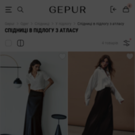
ЖІНОЧІ СПІДНИЦІ В ПІДЛОГУ (МАКСІ) з атласу купити недорого в Ки
0
Gepur
Одяг
Спідниці
У підлогу
Спідниці в підлогу з атласу
СПІДНИЦІ В ПІДЛОГУ З АТЛАСУ
4 товарів