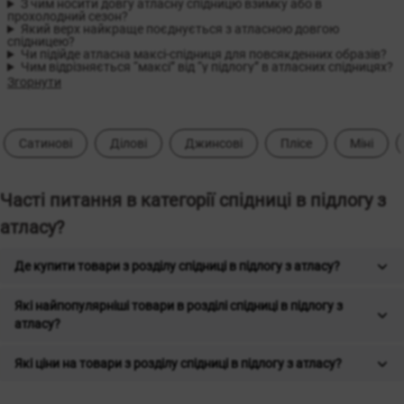
З чим носити довгу атласну спідницю взимку або в
прохолодний сезон?
Який верх найкраще поєднується з атласною довгою
спідницею?
Чи підійде атласна максі-спідниця для повсякденних образів?
Чим відрізняється “максі” від “у підлогу” в атласних спідницях?
Згорнути
Сатинові
Ділові
Джинсові
Плісе
Міні
Часті питання в категорії спідниці в підлогу з
атласу?
Де купити товари з розділу спідниці в підлогу з атласу?
Які найпопулярніші товари в розділі спідниці в підлогу з
атласу?
Які ціни на товари з розділу спідниці в підлогу з атласу?