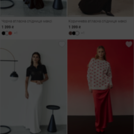
Чорна атласна спідниця максі
Коричнева атласна спідниця максі
1 399 ₴
1 399 ₴
+1
+1