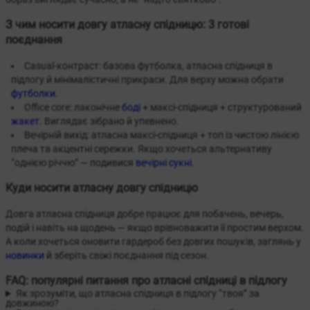
З чим носити довгу атласну спідницю: 3 готові
поєднання
Casual-контраст: базова футболка, атласна спідниця в
підлогу й мінімалістичні прикраси. Для верху можна обрати
футболки
.
Office core: лаконічне
боді
+ максі-спідниця + структурований
жакет
. Виглядає зібрано й упевнено.
Вечірній вихід: атласна максі-спідниця + топ із чистою лінією
плеча та акцентні сережки. Якщо хочеться альтернативу
“однією річчю” — подивися
вечірні сукні
.
Куди носити атласну довгу спідницю
Довга атласна спідниця добре працює для побачень, вечерь,
подій і навіть на щодень — якщо врівноважити її простим верхом.
А коли хочеться оновити гардероб без довгих пошуків, заглянь у
новинки
й зберіть свіжі поєднання під сезон.
FAQ: популярні питання про атласні спідниці в підлогу
Як зрозуміти, що атласна спідниця в підлогу “твоя” за
довжиною?