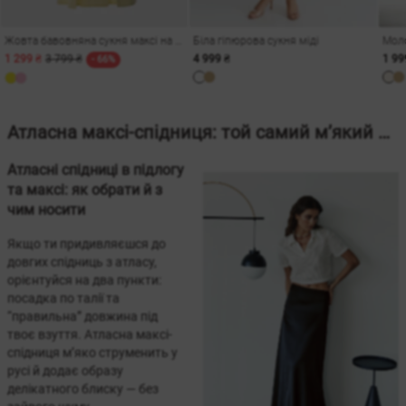
Жовта бавовняна сукня максі на бретелях
Біла гіпюрова сукня міді
1 299 ₴
3 799 ₴
4 999 ₴
1 99
- 66%
Атласна максі-спідниця: той самий м’який блиск, що збирає образ
Атласні спідниці в підлогу
та максі: як обрати й з
чим носити
Якщо ти придивляєшся до
довгих спідниць з атласу,
орієнтуйся на два пункти:
посадка по талії та
“правильна” довжина під
твоє взуття. Атласна максі-
спідниця м’яко струменить у
русі й додає образу
делікатного блиску — без