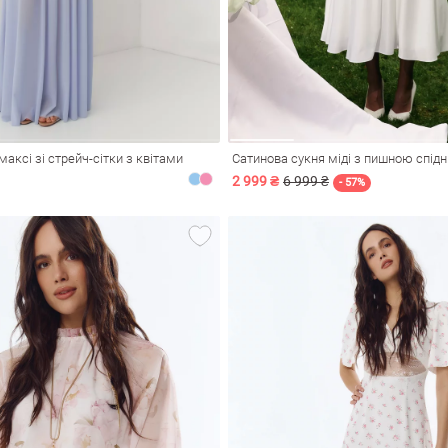
аксі зі стрейч-сітки з квітами
Сатинова сукня міді з пишною спід
2 999 ₴
6 999 ₴
- 57%