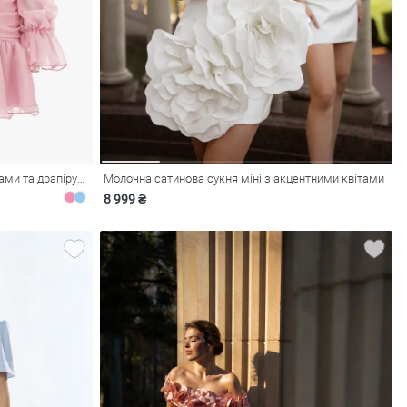
Рожева шифонова сукня міні з рюшами та драпіруванням
Молочна сатинова сукня міні з акцентними квітами
8 999 ₴