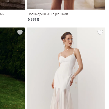
ами
Чорна сукня міні з рюшами
6 999 ₴