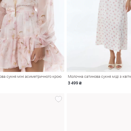
ва сукня міні асиметричного крою
Молочна сатинова сукня міді з кві
3 499 ₴