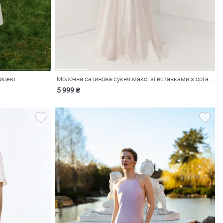
ницею
Молочна сатинова сукня максі зі вставками з органзи
5 999 ₴