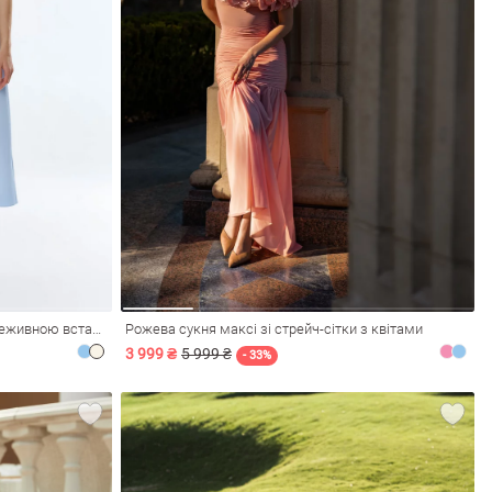
Блакитна сатинова сукня міді з мереживною вставкою
Рожева сукня максі зі стрейч-сітки з квітами
3 999 ₴
5 999 ₴
- 33%