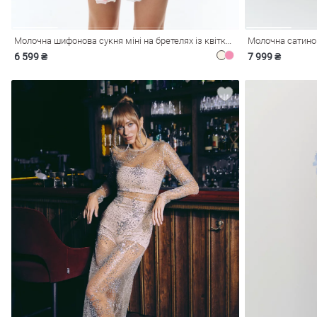
Молочна шифонова сукня міні на бретелях із квітковим принтом
6 599 ₴
7 999 ₴