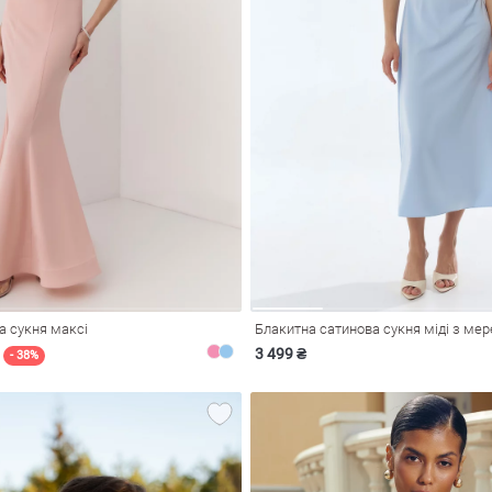
а сукня максі
3 499 ₴
- 38%