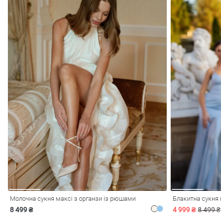
Молочна сукня максі з органзи із рюшами
Блакитна сукня 
8 499 ₴
4 999 ₴
8 499 ₴