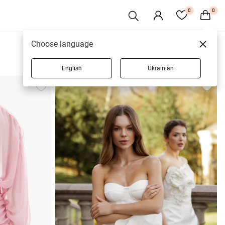
0
0
Choose language
English
Ukrainian
88 товарів