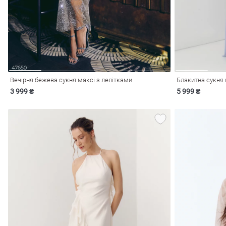
Вечірня бежева сукня максі з лелітками
Блакитна сукня м
3 999 ₴
5 999 ₴