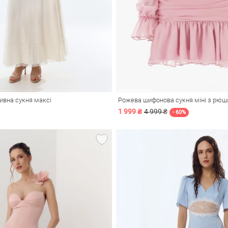
вна сукня максі
1 999 ₴
4 999 ₴
- 60%