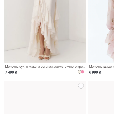
Молочна сукня максі з органзи асиметричного крою
Молочна шифоно
7 499 ₴
6 999 ₴