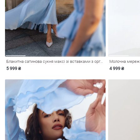
і
Сарафани
На
и
Блакитна сатинова сукня максі зі вставками з органзи
Молочна мережи
5 999 ₴
4 999 ₴
ні