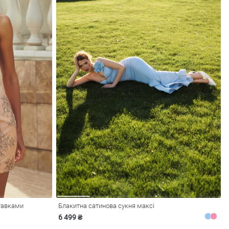
ставками
Блакитна сатинова сукня максі
6 499 ₴