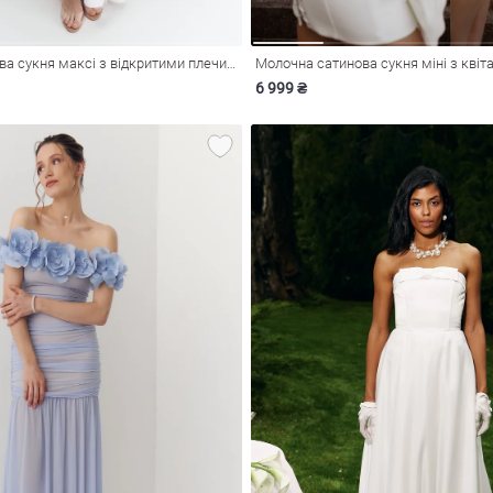
Молочна сатинова сукня максі з відкритими плечима
Молочна сатинова сукня міні з квіт
6 999 ₴