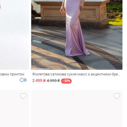
тковим принтом
Фіолетова сатинова сукня максі з акцентними бретелями
2 499 ₴
4 999 ₴
- 50%