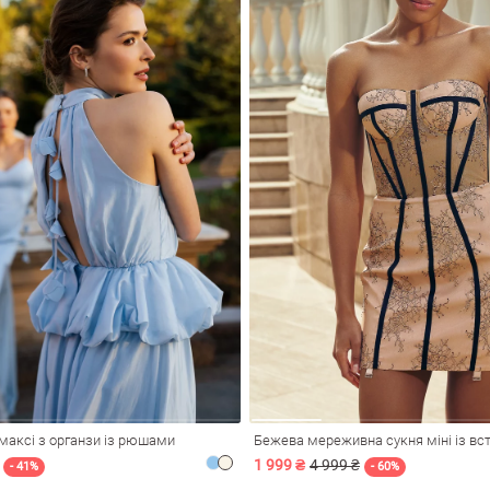
максі з органзи із рюшами
Бежева мереживна сукня міні із в
1 999 ₴
4 999 ₴
- 41%
- 60%