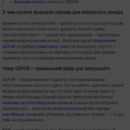
—
Бакаєва Наталі
, стилістка GEPUR
З чим носити: формули образів для випускного вечора
Бежева сукня на випускний — ідеальне полотно для аксесуарів.
Золоті сережки й тонке кольє додають теплого сяйва;
контрастний клатч — чорний або смарагдовий — перетворює
ніжний нюд на рішучий акцент. Доповни образ
прикрасами
GEPUR
та підбери
мініатюрну сумку
на ланцюжку. Взуття —
човники або босоніжки на підборах у тон сукні; цей прийом
подовжує ноги та завершує монохромний силует.
Чому GEPUR — правильний вибір для випускного
GEPUR — бренд-інженер з Одеси з 15-річним досвідом
конструювання жіночого одягу. Тут не шиють «для всіх»: кожна
модель розрахована на тих, хто знає ціну точному крою та
бездоганній посадці. Бежеві сукні на випускний доступні у
повному каталозі випускної колекції
, а якщо образ потребує
іншої палітри — завітай до
вечірньої колекції
або підбери
коктейльну сукню
для afterparty. Доставка по Україні — 1–3 дні.
Твій час проявлятися.