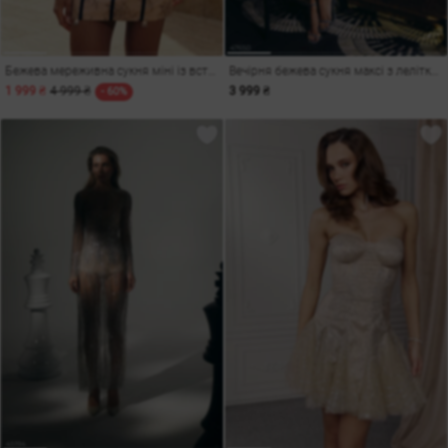
Бежева мереживна сукня міні із вставками
Вечірня бежева сукня максі з лелітками
1 999 ₴
4 999 ₴
3 999 ₴
- 60%