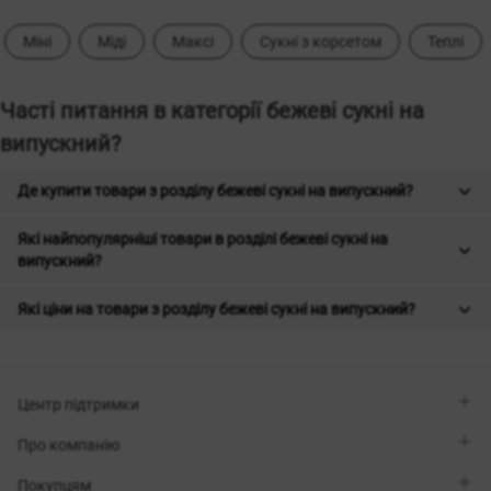
Міні
Міді
Максі
Сукні з корсетом
Теплі
Часті питання в категорії бежеві сукні на
випускний?
Де купити товари з розділу бежеві сукні на випускний?
Які найпопулярніші товари в розділі бежеві сукні на
випускний?
Які ціни на товари з розділу бежеві сукні на випускний?
Центр підтримки
Viber
Про компанію
Telegram
Передзвоніть мені
Про бренд
Покупцям