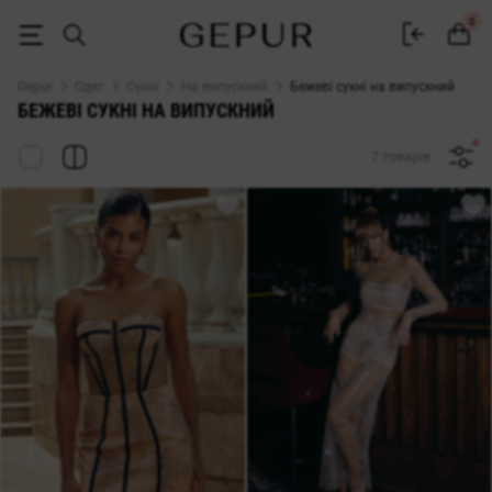
Бежева сукня на випускний — купити в інтернет-магазині Gepur
0
Gepur
Одяг
Сукні
На випускний
Бежеві сукні на випускний
БЕЖЕВІ СУКНІ НА ВИПУСКНИЙ
7 товарів