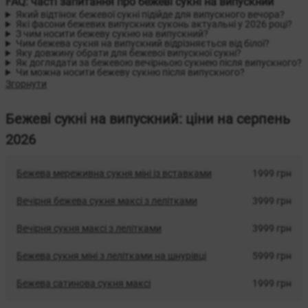
FAQ: часті запитання про бежеві сукні на випускний
Який відтінок бежевої сукні підійде для випускного вечора?
Які фасони бежевих випускних суконь актуальні у 2026 році?
З чим носити бежеву сукню на випускний?
Чим бежева сукня на випускний відрізняється від білої?
Яку довжину обрати для бежевої випускної сукні?
Як доглядати за бежевою вечірньою сукнею після випускного?
Чи можна носити бежеву сукню після випускного?
Згорнути
Бежеві сукні на випускний: ціни на серпень
2026
Бежева мереживна сукня міні із вставками
1999 грн
Вечірня бежева сукня максі з лелітками
3999 грн
Вечірня сукня максі з лелітками
3999 грн
Бежева сукня міні з лелітками на шнурівці
5999 грн
Бежева сатинова сукня максі
1999 грн