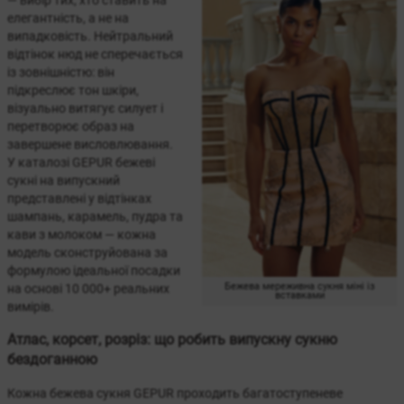
— вибір тих, хто ставить на
елегантність, а не на
випадковість. Нейтральний
відтінок нюд не сперечається
із зовнішністю: він
підкреслює тон шкіри,
візуально витягує силует і
перетворює образ на
завершене висловлювання.
У каталозі GEPUR бежеві
сукні на випускний
представлені у відтінках
шампань, карамель, пудра та
кави з молоком — кожна
модель сконструйована за
формулою ідеальної посадки
Бежева мереживна сукня міні із
на основі 10 000+ реальних
вставками
вимірів.
Атлас, корсет, розріз: що робить випускну сукню
бездоганною
Кожна бежева сукня GEPUR проходить багатоступеневе