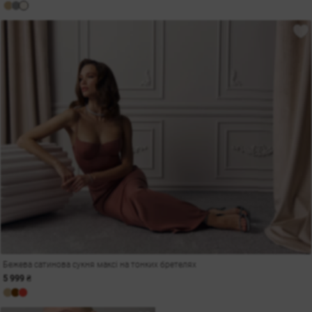
Бежева сатинова сукня максі на тонких бретелях
5 999 ₴