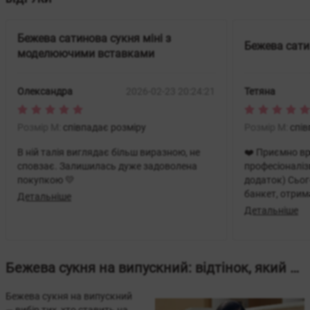
Бежева сатинова сукня міні з
Бежева сати
моделюючими вставками
Олександра
2026-02-23 20:24:21
Тетяна
Розмір M:
співпадає розміру
Розмір M:
спів
В ній талія виглядає більш виразною, не
❤️ Приємно вр
сповзає. Залишилась дуже задоволена
професіоналіз
покупкою 💛
додаток) Сьог
банкет, отрим
Детальніше
компліментів Сукня виглядала шикарно і
Детальніше
дорого(за так
здивована, що
коригувати довжину. G
БРАВО!! А так
Бежева сукня на випускний: відтінок, який конструює впевненість
пошиття кожн
знижку 
Бежева сукня на випускний