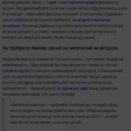
припасування лекал — саме тому
корсетні моделі
формують
силует без дискомфорту, а сатин і шовк м'яко підкреслюють рухи.
У колекції — приталені фасони, А-силует із літаючою спідницею,
сукні-комбінації на тонких бретелях та
моделі з високим
розрізом
. Тканини підібрані під сезон випускного: атлас і сатин-
віскоза дихають у спеку, тримають форму протягом усього
вечора і не мнуться навіть після танців до ранку.
Як підібрати бежеву сукню на випускний за фігурою
Нюдовий відтінок вимагає точного крою — тут немає права на
приблизність. Приталений футляр акцентує талію та стегна,
сукня в підлогу
А-силуету врівноважує пропорції, а білизняний
крій на бретелях відкриває плечі та ключиці. Якщо шукаєш
золоту середину між коктейльною легкістю та вечірньою
урочистістю — зверни увагу на
довжину міді
: вона однаково
виграшно виглядає і на сцені, і в кадрі.
«Бежевий відтінок — найвибагливіший до посадки: будь-
яка складка чи залом помітні миттєво. Обирай модель,
яка повторює контур тіла, але не стискає його — силует
має бути окреслений, а не стягнутий».