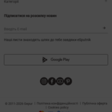
Магазини
Доставка
Категорії
Блог
Оплата
Вибір розміру
Новинки
Обмін та повернення
Сукні
Підписатися на розсилку новин
Сертифікати
Верхній одяг
Корсети
BLACK FRIDAY
Введіть E-mail
Наші листи знаходять шлях до тебе завдяки eSputnik
и
|
|
Політика конфіденційності
Публічна оферта
© 2011-2026 Gepur
|
Cookies policy