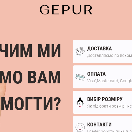
ЧИМ МИ
ДОСТАВКА
Доставляємо по всьому
МО ВАМ
ОПЛАТА
Visa\Mastercard, Google
МОГТИ?
ВИБІР РОЗМІРУ
Як підібрати розмір і 
КОНТАКТИ
Графік роботи пн - нд, з