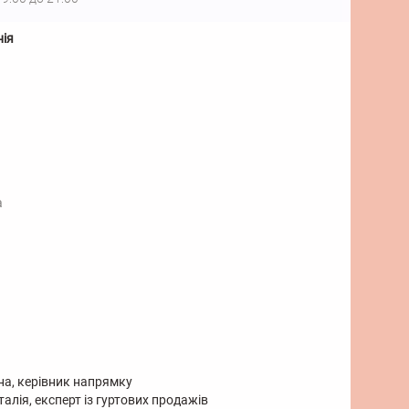
нія
а
на, керівник напрямку
талія, експерт із гуртових продажів