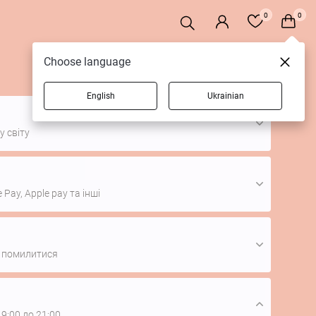
0
0
Choose language
English
Ukrainian
 світу
 Pay, Apple pay та інші
не помилитися
 9:00 до 21:00