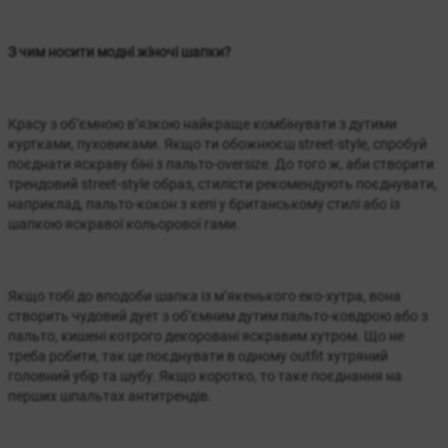
З чим носити модні жіночі шапки?
Красу з об’ємною в’язкою найкраще комбінувати з дутими
куртками, пуховиками. Якщо ти обожнюєш street-style, спробуй
поєднати яскраву біні з пальто-oversize. До того ж, аби створити
трендовий street-style образ, стилісти рекомендують поєднувати,
наприклад, пальто-кокон з кепі у британському стилі або із
шапкою яскравої кольорової гами.
Якщо тобі до вподоби шапка із м’якенького еко-хутра, вона
створить чудовий дует з об’ємним дутим пальто-ковдрою або з
пальто, кишені котрого декоровані яскравим хутром. Що не
треба робити, так це поєднувати в одному outfit хутряний
головний убір та шубу. Якщо коротко, то таке поєднання на
перших шпальтах антитрендів.