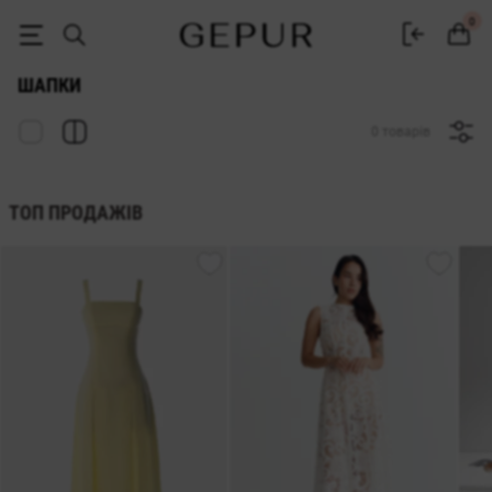
ЖІНОЧІ ШАПКИ купити недорого в Києві та Україні ♡ інтернет-маг
0
ШАПКИ
0 товарів
ТОП ПРОДАЖІВ