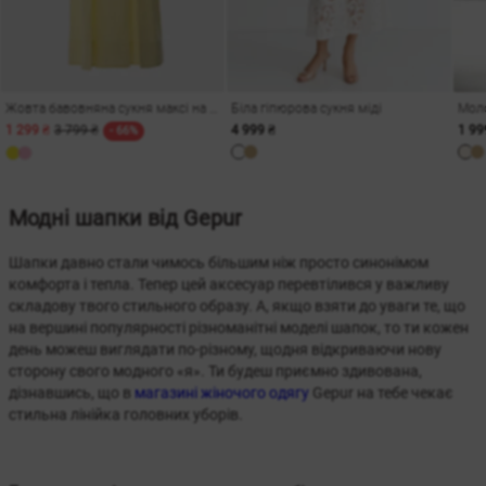
Жовта бавовняна сукня максі на бретелях
Біла гіпюрова сукня міді
1 299 ₴
3 799 ₴
4 999 ₴
1 99
- 66%
Модні шапки від Gepur
Шапки давно стали чимось більшим ніж просто синонімом
комфорта і тепла. Тепер цей аксесуар перевтілився у важливу
складову твого стильного образу. А, якщо взяти до уваги те, що
на вершині популярності різноманітні моделі шапок, то ти кожен
день можеш виглядати по-різному, щодня відкриваючи нову
сторону свого модного «я». Ти будеш приємно здивована,
дізнавшись, що в
магазині жіночого одягу
Gepur на тебе чекає
стильна лінійка головних уборів.