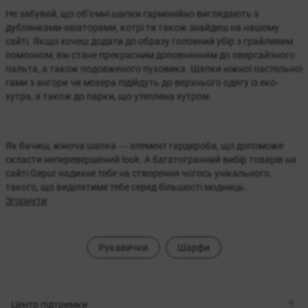
Не забувай, що об’ємні шапки гармонійно виглядають з
дублянками-авіаторами, котрі ти також знайдеш на нашому
сайті. Якщо хочеш додати до образу головний убір з грайливим
помпоном, він стане прекрасним доповненням до оверсайзного
пальта, а також подовженого пуховика. Шапки ніжної пастельної
гами з ангори чи мохера підійдуть до верхнього одягу із еко-
хутра, а також до парки, що утеплена хутром.
Як бачиш, жіноча шапка ― елемент гардероба, що допоможе
скласти неперевершений look. А багатогранний вибір товарів на
сайті Gepur надихне тебе на створення чогось унікального,
такого, що виділятиме тебе серед більшості модниць.
Згорнути
Рукавички
Шарфи
Центр підтримки