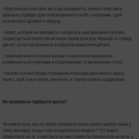
- британська кепі або, як її ще називають, кепка газетчика,
ідеально підійде і для повсякденного outfit з кросами, і для
класичного ділового образу;
- берет, котрий не виходить з моди ось уже декілька сезонів,
користується попитом не лише серед красунь Франції, а і серед
дівчат, котрі обожнюють в образі романтичні деталі;
- грайливі жіночі в'язані шапки з помпоном прекрасно
комбінуються з речами в спортивному та вуличному стилі;
- базові головні убори стриманих кольорів доповнять красу
пальт, шуб з еко-хутра, жилеток, а також осінніх кардиганів.
Як правильно підібрати шапку?
Ти пам’ятаєш, що не треба купувати осінні жіночі шапки лише у
тому випадку, якщо тобі сподобалася модель? Тут варто
опиратися на те, з одягом у якому стилю ти плануєш їх носити, а