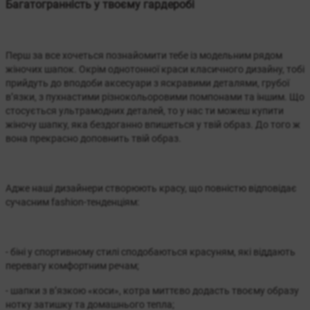
Багатогранність у твоєму гардеробі
Перш за все хочеться познайомити тебе із модельним рядом
жіночих шапок. Окрім однотонної краси класичного дизайну, тобі
прийдуть до вподоби аксесуари з яскравими деталями, грубої
в’язки, з пухнастими різнокольоровими помпонами та іншим. Що
стосується ультрамодних деталей, то у нас ти можеш купити
жіночу шапку, яка бездоганно впишеться у твій образ. До того ж
вона прекрасно доповнить твій образ.
Адже наші дизайнери створюють красу, що повністю відповідає
сучасним fashion-тенденціям:
и
- біні у спортивному стилі сподобаються красуням, які віддають
перевагу комфортним речам;
- шапки з в’язкою «коси», котра миттєво додасть твоєму образу
нотку затишку та домашнього тепла;