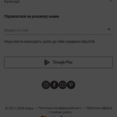
Магазини
Доставка
Категорії
Блог
Оплата
Вибір розміру
Новинки
Обмін та повернення
Сукні
Підписатися на розсилку новин
Сертифікати
Верхній одяг
Корсети
BLACK FRIDAY
Введіть E-mail
Наші листи знаходять шлях до тебе завдяки eSputnik
и
|
|
Політика конфіденційності
Публічна оферта
© 2011-2026 Gepur
|
Cookies policy