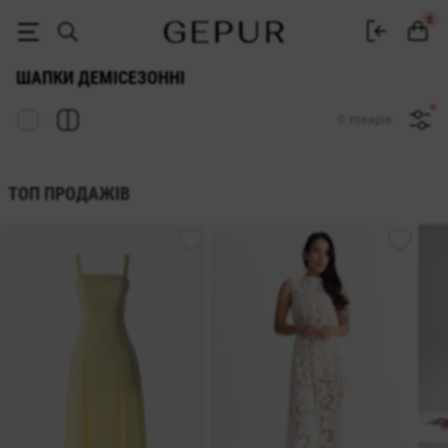
ЖІНОЧІ ШАПКИ Демісезонні купити недорого в Києві та Україні ♡ і
0
ШАПКИ ДЕМІСЕЗОННІ
0 товарів
ТОП ПРОДАЖІВ