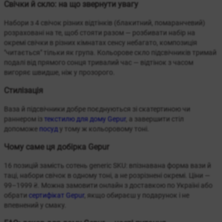
Свічки й скло: на що звернути увагу
Набори з 4 свічок різних відтінків (блакитний, помаранчевий)
розраховані на те, щоб стояти разом — розбивати набір на
окремі свічки в різних кімнатах сенсу небагато, композиція
"читається" тільки як група. Кольорове скло підсвічників тримай
подалі від прямого сонця тривалий час — відтінок з часом
вигоряє швидше, ніж у прозорого.
Стилізація
Ваза й підсвічники добре поєднуються зі скатертиною чи
раннером із
текстилю для дому Gepur
, а завершити стіл
допоможе
посуд
у тому ж кольоровому тоні.
Чому саме ця добірка Gepur
16 позицій замість сотень generic SKU: впізнавана форма вази й
таці, набори свічок в одному тоні, а не розрізнені окремі. Ціни —
99–1999 ₴. Можна замовити онлайн з доставкою по Україні або
обрати
сертифікат Gepur
, якщо обираєш у подарунок і не
впевнений у смаку.