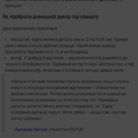
прикрас.
Як підібрати домашній декор під кімнату
Два практичних орієнтири:
Масштаб. Одна велика деталь (ваза 21×21×26 см) тримає
увагу сама; кілька дрібних (кільця, підсвічники) краще
працюють групами по 2–3, а не поодинці.
Колір. У добірці 8 відтінків — від молочного й рожевого до
чорного й сріблястого. Підбирай не під "стиль" абстрактно, а під
конкретний колір, який вже є в кімнаті: штора, диван, ваза.
«Свічки з теплим полум'ям псують враження, якщо стоять
поруч із яскраво-холодними відтінками — блакитним чи
сріблястим склом. Тепле світло розкривається краще на
молочному, рожевому чи золотистому тлі. Перевірка
проста: запали свічку ввечері і подивись, чи "з'їдає"
холодний відтінок поруч тепле сяйво — якщо так, постав
свічку окремо».
—
Бакаєва Наталі
, стилістка GEPUR