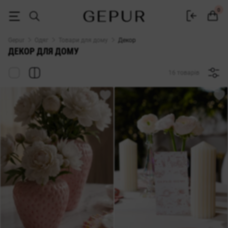
Декор для дому Gepur — свічки, вази, підсвічники
0
Gepur
Одяг
Товари для дому
Декор
ДЕКОР ДЛЯ ДОМУ
16 товарів