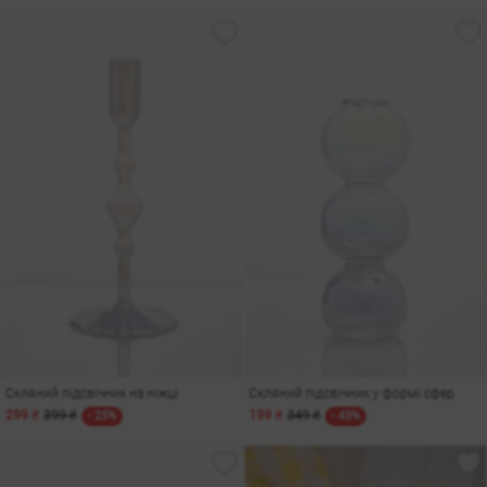
Скляний підсвічник на ніжці
Скляний підсвічник у формі сфер
299 ₴
399 ₴
199 ₴
349 ₴
- 25%
- 43%