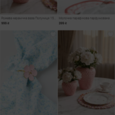
Рожева керамічна ваза Полуниця 15,5х15х16 см
Молочна парафінова парфумована свічка циліндр
999 ₴
399 ₴