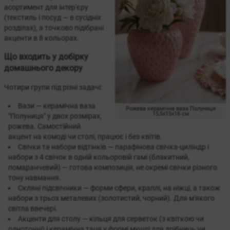
асортимент для інтер'єру
(текстиль і посуд — в сусідніх
розділах), а точково підібрані
акценти в 8 кольорах.
Що входить у добірку
домашнього декору
Чотири групи під різні задачі:
Вази — керамічна ваза
Рожева керамічна ваза Полуниця
15,5х15х16 см
"Полуниця" у двох розмірах,
рожева. Самостійний
акцент на комоді чи столі, працює і без квітів.
Свічки та набори відтінків — парафінова свічка-циліндр і
набори з 4 свічок в одній кольоровій гамі (блакитний,
помаранчевий) — готова композиція, не окремі свічки різного
тону навмання.
Скляні підсвічники — форми сфери, краплі, на ніжці, а також
набори з трьох металевих (золотистий, чорний). Для м'якого
світла ввечері.
Акценти для столу — кільця для серветок (з квіткою чи
однотонні) і керамічна таця у формі мушлі для дрібниць чи