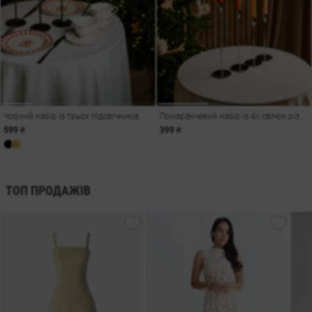
Чорний набір із трьох підсвічників
Помаранчевий набір із 4х свічок різних відтінків
599 ₴
399 ₴
ТОП ПРОДАЖІВ