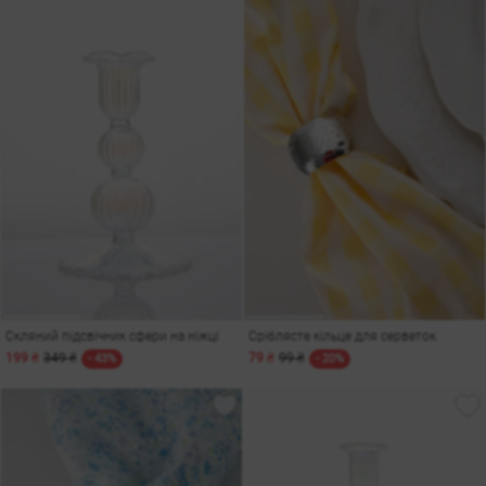
Скляний підсвічник сфери на ніжці
Сріблясте кільце для серветок
199 ₴
349 ₴
79 ₴
99 ₴
- 43%
- 20%