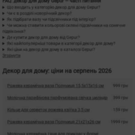
FAQ: декор для дому Gepur — часті питання
Що входить у категорію декор для дому Gepur?
Чи є в розділі новорічний декор?
Як підібрати вазу чи підсвічники під інтер'єр?
Чи можна ставити кольорові скляні підсвічники на сонячне
підвіконня?
Де купити декор для дому від Gepur?
Які найпопулярніші товари в категорії декор для дому?
Які ціни на декор для дому в каталозі Gepur?
Згорнути
Декор для дому: ціни на серпень 2026
Рожева керамічна ваза Полуниця 15,5х15х16 см
999 грн
Молочна парафінова парфумована свічка циліндр
399 грн
Кільце для серветок рожева квітка 3,5 см
159 грн
Рожева керамічна ваза Полуниця 21х21х26 см
1999 грн
Молочна керамічна таця для прикрас у формі