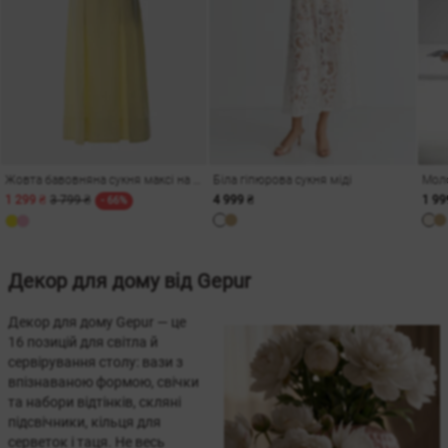
Жовта бавовняна сукня максі на бретелях
Біла гіпюрова сукня міді
1 299 ₴
3 799 ₴
4 999 ₴
1 99
- 66%
Декор для дому від Gepur
Декор для дому Gepur — це
16 позицій для світла й
сервірування столу: вази з
впізнаваною формою, свічки
та набори відтінків, скляні
підсвічники, кільця для
серветок і таця. Не весь