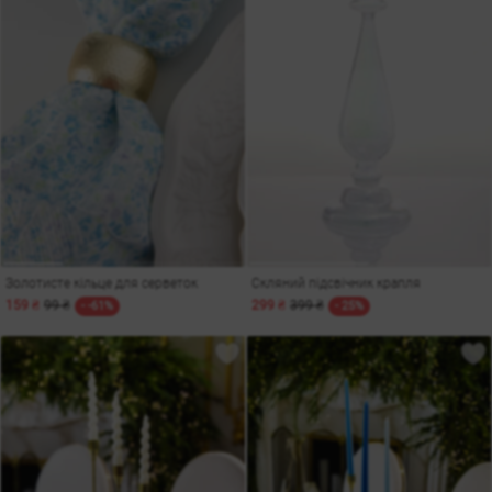
Золотисте кільце для серветок
Скляний підсвічник крапля
159 ₴
99 ₴
299 ₴
399 ₴
- -61%
- 25%