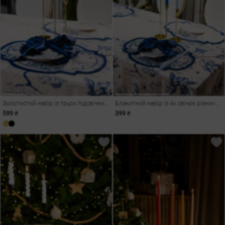
Золотистий набір із трьох підсвічників
Блакитний набір із 4х свічок різних відтінків
599 ₴
399 ₴