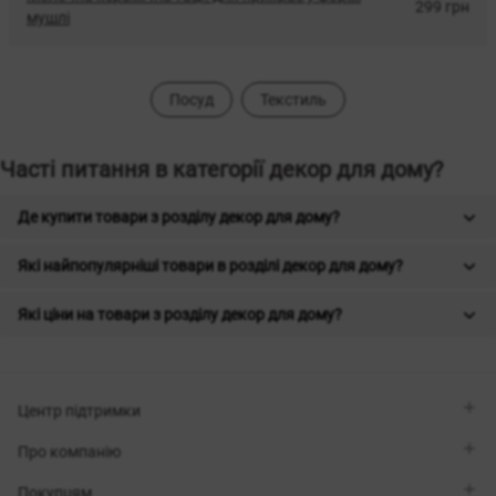
299 грн
мушлі
Посуд
Текстиль
Часті питання в категорії декор для дому?
Де купити товари з розділу декор для дому?
Які найпопулярніші товари в розділі декор для дому?
Які ціни на товари з розділу декор для дому?
Центр підтримки
Viber
Про компанію
Telegram
Передзвоніть мені
Про бренд
Покупцям