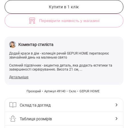
Скляний підсвічник на ніжці (арт. 49140) ♡ інтернет-магазин Gepur
Купити в 1 клік
Перевірити наявність у магазині
Коментар стиліста
Додай краси в дім - колекція речей GEPUR HOME перетворює
звичайний день на маленьке свято
Скляний підсвічник - акцентна деталь, яка додасть естетики та
завершеності сервіруванню. Висота 21 см, ...
Детальніше
Прозорий
Артикул 49140
Скло
GEPUR HOME
Склад та догляд
Таблиця розмірів