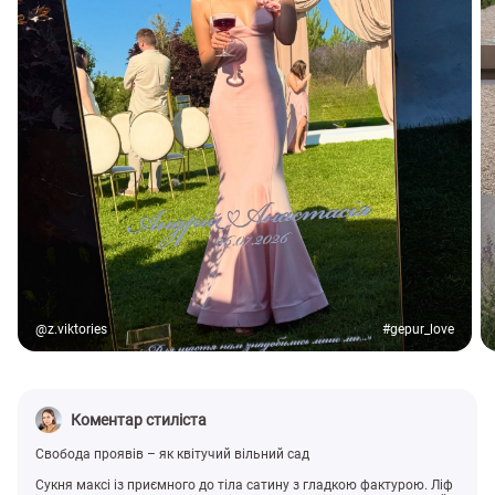
@z.viktories
#gepur_love
Коментар стиліста
Свобода проявів – як квітучий вільний сад
Сукня максі із приємного до тіла сатину з гладкою фактурою. Ліф