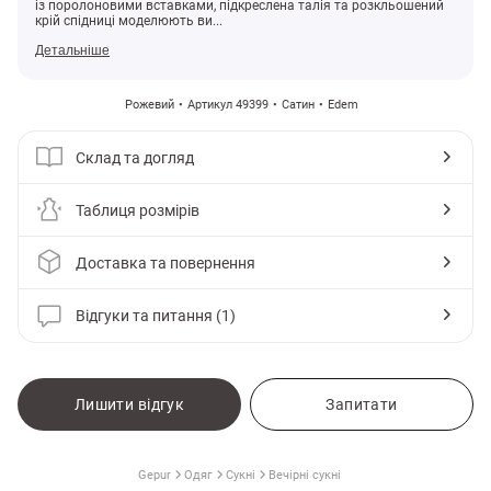
із поролоновими вставками, підкреслена талія та розкльошений
крій спідниці моделюють ви...
Детальніше
Рожевий
Артикул 49399
Сатин
Edem
Склад та догляд
Таблиця розмірів
Доставка та повернення
Відгуки та питання (1)
и
Лишити відгук
Запитати
Gepur
Одяг
Сукні
Вечірні сукні