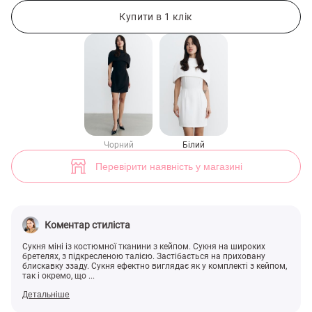
Білий комплект із сукні міні та кейпу (арт. 49817) ♡ інтернет-магази
2
Купити в 1 клік
Чорний
Білий
Перевірити наявність у магазині
Коментар стиліста
Сукня міні із костюмної тканини з кейпом. Сукня на широких
бретелях, з підкресленою талією. Застібається на приховану
блискавку ззаду. Сукня ефектно виглядає як у комплекті з кейпом,
так і окремо, що ...
Детальніше