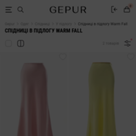
ЖІНОЧІ СПІДНИЦІ В ПІДЛОГУ (МАКСІ) Warm Fall купити недорого в К
0
Gepur
Одяг
Спідниці
У підлогу
Спідниці в підлогу Warm Fall
СПІДНИЦІ В ПІДЛОГУ WARM FALL
2 товарів