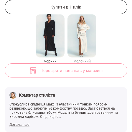
Чорна спідниця максі із високим розрізом (арт. 47216) ♡ інтернет-
2
Купити в 1 клік
Чорний
Молочний
Перевірити наявність у магазині
Коментар стиліста
Спокуслива спідниця максі з еластичним тонким поясом-
резинкою, що забезпечує комфортну посадку. Застібається на
приховану блискавку збоку. Модель із бічним драпіруванням та
високим вирізом. Спідниця с...
Детальніше