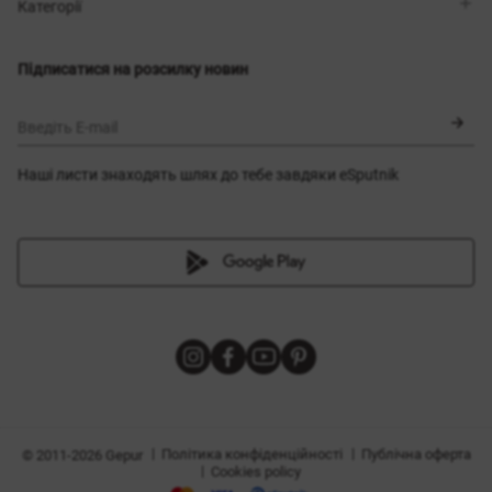
Магазини
Доставка
Категорії
Блог
Оплата
Вибір розміру
Новинки
Обмін та повернення
Сукні
Підписатися на розсилку новин
Сертифікати
Верхній одяг
Корсети
BLACK FRIDAY
Введіть E-mail
Наші листи знаходять шлях до тебе завдяки eSputnik
и
|
|
Політика конфіденційності
Публічна оферта
© 2011-2026 Gepur
|
Cookies policy