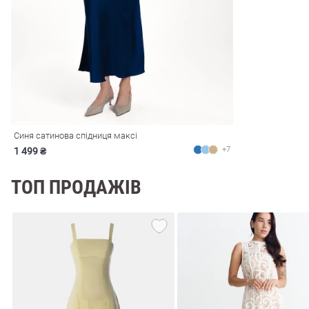
і
Сарафани
На
и
Синя сатинова спідниця максі
+7
1 499 ₴
ТОП ПРОДАЖІВ
ні