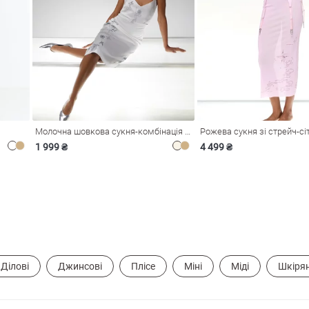
Молочна шовкова сукня-комбінація Душа
1 999 ₴
4 499 ₴
Ділові
Джинсові
Плісе
Міні
Міді
Шкірян