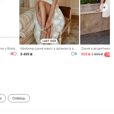
LAST SIZE
Рожева сукня зі стрейч-сітки у білизняному стилі
Молочна сукня максі з органзи із рюшами
Сукня з акцентним л
8 499 ₴
899 ₴
1 999 ₴
- 55%
і
Олівець