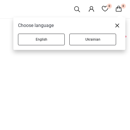
0
0
Choose language
English
Ukrainian
1 товарів