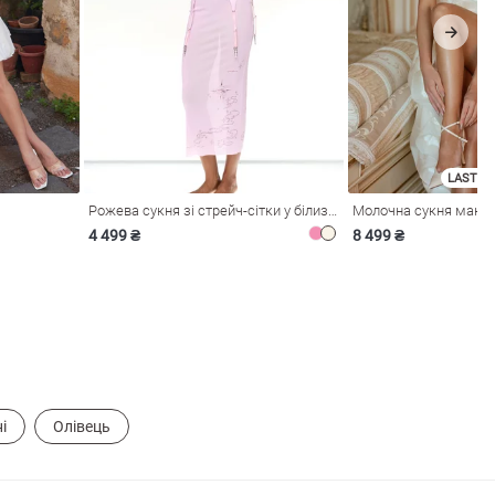
LAST SI
Рожева сукня зі стрейч-сітки у білизняному стилі
4 499 ₴
8 499 ₴
і
Олівець