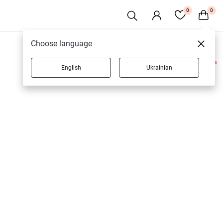
0
0
Choose language
English
Ukrainian
2 товарів