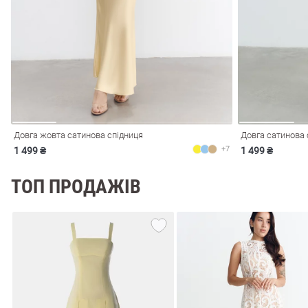
і
Сарафани
На
и
Довга жовта сатинова спідниця
Довга сатинова 
+7
1 499 ₴
1 499 ₴
ТОП ПРОДАЖІВ
ні