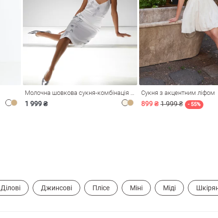
Молочна шовкова сукня-комбінація Душа
Сукня з акцентним ліфом
1 999 ₴
899 ₴
1 999 ₴
- 55%
Ділові
Джинсові
Плісе
Міні
Міді
Шкірян