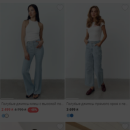
Голубые джинсы-клеш с высокой посадкой
Голубые джинсы прямого кроя с необработанным краем
2 499 ₴
4 799 ₴
3 699 ₴
- 48%