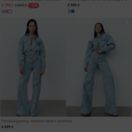
2 799 ₴
3 599 ₴
3 999 ₴
- 22%
Голубые джинсы прямого кроя с принтом
4 499 ₴