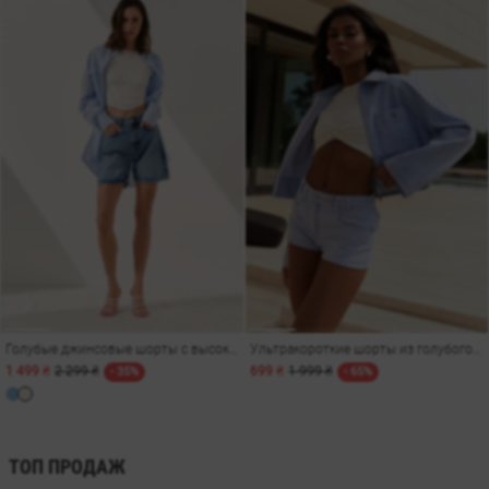
Голубые джинсовые шорты с высокой талией
Ультракороткие шорты из голубого денима
1 499 ₴
2 299 ₴
699 ₴
1 999 ₴
- 35%
- 65%
ТОП ПРОДАЖ