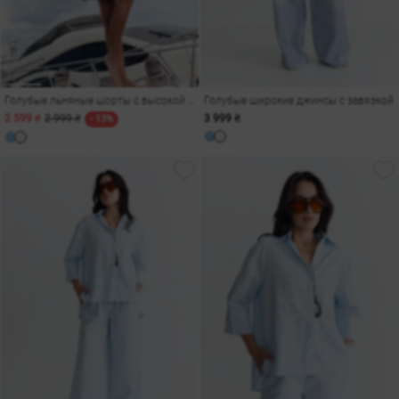
Голубые льняные шорты с высокой талией
Голубые широкие джинсы с завязкой
2 599 ₴
2 999 ₴
3 999 ₴
- 13%