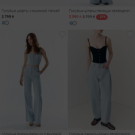
Голубые шорты с высокой талией
Голубые штаны-палаццо свободного прямого кроя
2 799 ₴
2 999 ₴
3 799 ₴
- 21%
Голубые брюки-палаццо с высокой талией
Голубые джинсы-бочки свободного кроя