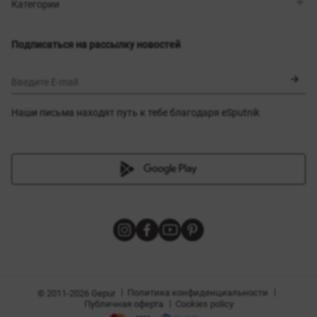
Магазины
Доставка
Категории
Блог
Оплата
Выбор размера
Новинки
Обмен и возврат
Платья
Подписаться на рассылку новостей
Сертификаты
Верхняя одежда
Корсеты
BLACK FRIDAY
Введите E-mail
Наши письма находят путь к тебе благодаря eSputnik
амы
|
|
Политика конфиденциальности
© 2011-2026 Gepur
|
Публичная оферта
Cookies policy