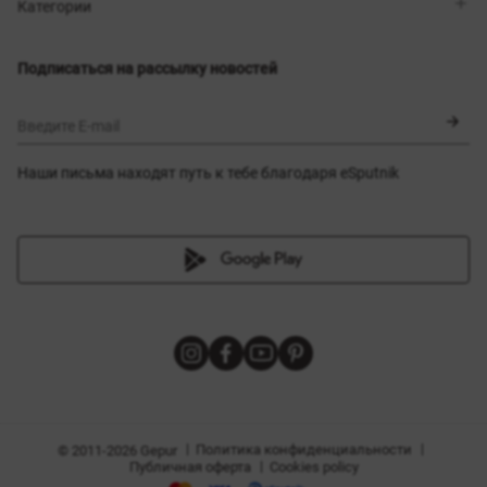
Магазины
Доставка
Категории
Блог
Оплата
Выбор размера
Новинки
Обмен и возврат
Платья
Подписаться на рассылку новостей
Сертификаты
Верхняя одежда
Корсеты
BLACK FRIDAY
Введите E-mail
Наши письма находят путь к тебе благодаря eSputnik
амы
|
|
Политика конфиденциальности
© 2011-2026 Gepur
|
Публичная оферта
Cookies policy