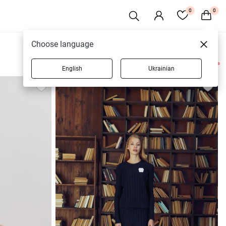
0
0
Choose language
English
Ukrainian
4 товаров