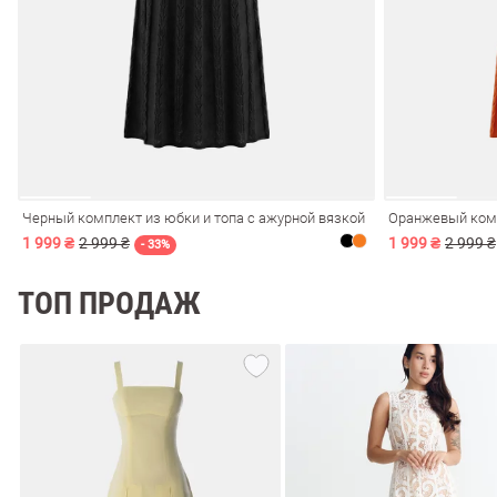
ечерние
Сарафаны
На
ные
ки
Черный комплект из юбки и топа с ажурной вязкой
1 999 ₴
2 999 ₴
1 999 ₴
2 999 ₴
- 33%
ТОП ПРОДАЖ
си
Кожаные