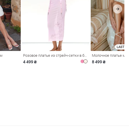
LAST SI
ом
Розовое платье из стрейч-сетки в бельевом стиле
4 499 ₴
8 499 ₴