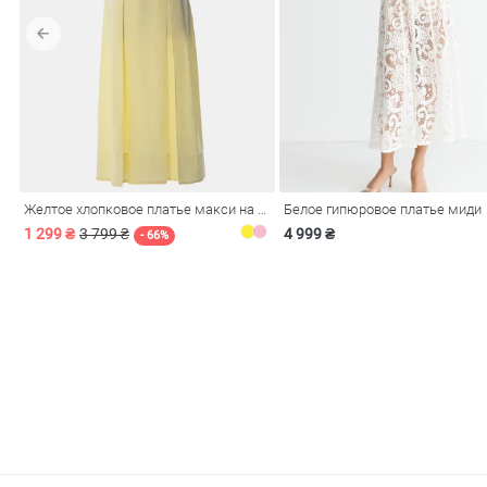
обелье
Желтое хлопковое платье макси на бретелях
Белое гипюровое платье миди
витеры
1 299 ₴
3 799 ₴
4 999 ₴
- 66%
ия
Очки
Косметика
Платки
Панамы