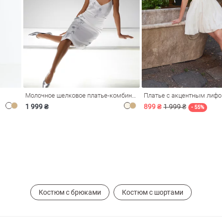
Молочное шелковое платье-комбинация Душа
Платье с акцентным лиф
1 999 ₴
899 ₴
1 999 ₴
- 55%
Костюм с брюками
Костюм с шортами