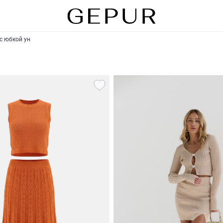
с юбкой ун