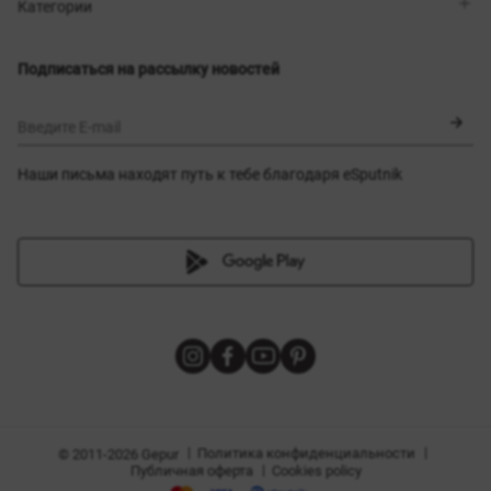
Магазины
Доставка
Категории
Блог
Оплата
Выбор размера
Новинки
Обмен и возврат
Платья
Подписаться на рассылку новостей
Сертификаты
Верхняя одежда
Корсеты
BLACK FRIDAY
Введите E-mail
Наши письма находят путь к тебе благодаря eSputnik
амы
|
|
Политика конфиденциальности
© 2011-2026 Gepur
|
Публичная оферта
Cookies policy