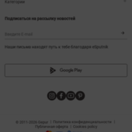
Магазины
Доставка
Категории
Блог
Оплата
Выбор размера
Новинки
Обмен и возврат
Платья
Подписаться на рассылку новостей
Сертификаты
Верхняя одежда
Корсеты
BLACK FRIDAY
Введите E-mail
Наши письма находят путь к тебе благодаря eSputnik
амы
|
|
Политика конфиденциальности
© 2011-2026 Gepur
|
Публичная оферта
Cookies policy