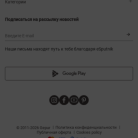
Магазины
Доставка
Категории
Блог
Оплата
Выбор размера
Новинки
Обмен и возврат
Платья
Подписаться на рассылку новостей
Сертификаты
Верхняя одежда
Корсеты
BLACK FRIDAY
Введите E-mail
Наши письма находят путь к тебе благодаря eSputnik
амы
|
|
Политика конфиденциальности
© 2011-2026 Gepur
|
Публичная оферта
Cookies policy