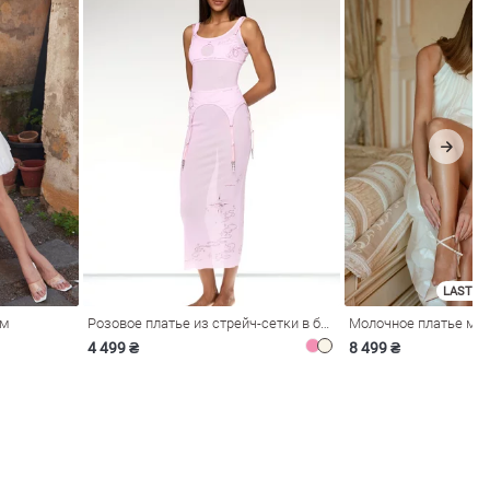
LAST SI
ом
Розовое платье из стрейч-сетки в бельевом стиле
4 499 ₴
8 499 ₴