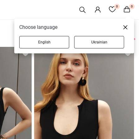
0
0
Choose language
English
Ukrainian
6 товаров