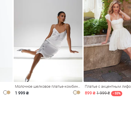
Молочное шелковое платье-комбинация Душа
Платье с акцентным лиф
1 999 ₴
899 ₴
1 999 ₴
- 55%