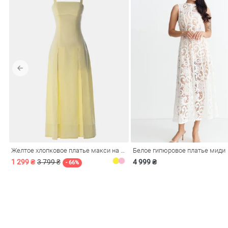
Желтое хлопковое платье макси на бретелях
Белое гипюровое платье миди
1 299 ₴
3 799 ₴
4 999 ₴
- 66%