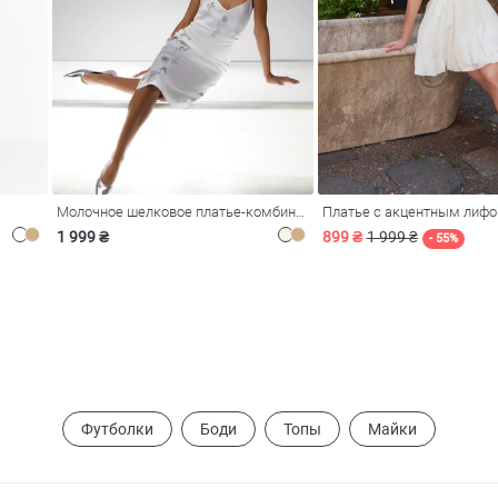
Молочное шелковое платье-комбинация Душа
Платье с акцентным лиф
1 999 ₴
899 ₴
1 999 ₴
- 55%
Футболки
Боди
Топы
Майки