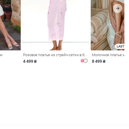
LAST SI
ом
Розовое платье из стрейч-сетки в бельевом стиле
4 499 ₴
8 499 ₴