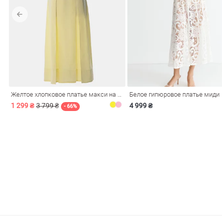
обелье
Желтое хлопковое платье макси на бретелях
Белое гипюровое платье миди
витеры
1 299 ₴
3 799 ₴
4 999 ₴
- 66%
ия
Очки
Косметика
Платки
Панамы