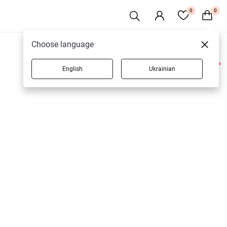
0
0
Choose language
English
Ukrainian
1 товаров