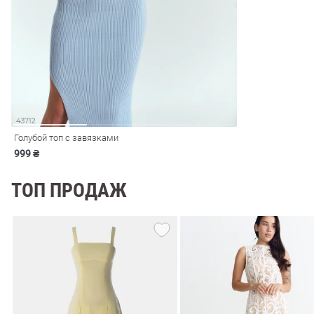
ечерние
Сарафаны
На
ные
ки
Голубой топ с завязками
999 ₴
ТОП ПРОДАЖ
си
Кожаные