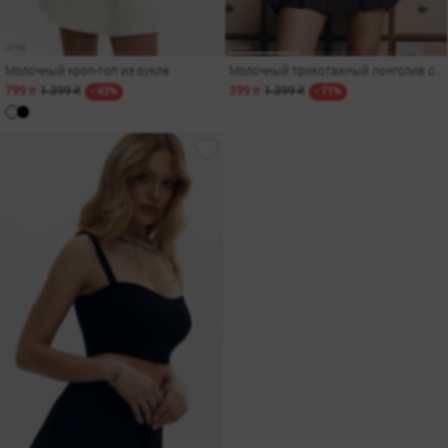
Молочный кроп-топ из букле
Молочный трикотажный лонгслив с открытыми плечами
799 ₴
1 399 ₴
399 ₴
1 399 ₴
- 43%
- 71%