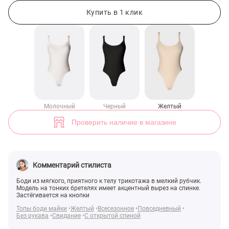
Желтый боди на бретелях в рубчик (арт. 47809) ♡ интернет-магазин
3
Купить в 1 клик
Молочный
Черный
Желтый
Проверить наличие в магазине
Комментарий стилиста
Боди из мягкого, приятного к телу трикотажа в мелкий рубчик.
Модель на тонких бретелях имеет акцентный вырез на спинке.
Застёгивается на кнопки
Топы боди майки
Желтый
Всесезонное
Повседневный
Без рукава
Свидание
С открытой спиной