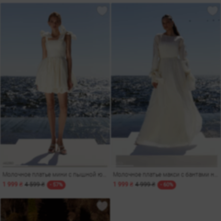
Молочное платье мини с пышной юбкой
Молочное платье макси с бантами на рукавах
1 999 ₴
4 599 ₴
1 999 ₴
4 999 ₴
- 57%
- 60%