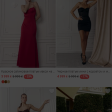
Красное сатиновое платье макси на тонких бретелях
Черное платье мини с корсетом и мерцающим декором
3 999 ₴
5 999 ₴
4 999 ₴
5 999 ₴
- 33%
- 17%