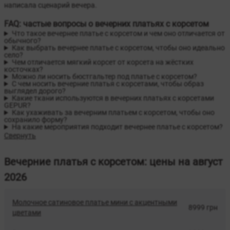
написала сценарий вечера.
FAQ: частые вопросы о вечерних платьях с корсетом
Что такое вечернее платье с корсетом и чем оно отличается от
обычного?
Как выбрать вечернее платье с корсетом, чтобы оно идеально
село?
Чем отличается мягкий корсет от корсета на жёстких
косточках?
Можно ли носить бюстгальтер под платье с корсетом?
С чем носить вечерние платья с корсетами, чтобы образ
выглядел дорого?
Какие ткани используются в вечерних платьях с корсетами
GEPUR?
Как ухаживать за вечерним платьем с корсетом, чтобы оно
сохранило форму?
На какие мероприятия подходит вечернее платье с корсетом?
Свернуть
Вечерние платья с корсетом: цены на август
2026
Молочное сатиновое платье мини с акцентными
8999 грн
цветами