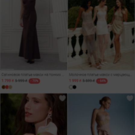
Сатиновое платье макси на тонких бретелях в шоколадном оттенке
Молочное платье макси с мерцающим декором
1 799 ₴
5 999 ₴
1 999 ₴
5 599 ₴
- 70%
- 64%