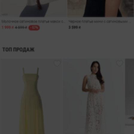
Молочное сатиновое платье макси с драпировкой
Черное платье мини с сатиновыми вставками
1 999 ₴
4 599 ₴
3 599 ₴
- 57%
ТОП ПРОДАЖ