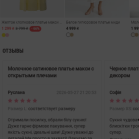
Желтое хлопковое платье макси на бретелях
Белое гипюровое платье миди
1 299 ₴
3 799 ₴
4 999 ₴
1 99
- 66%
ОТЗЫВЫ
Молочное сатиновое платье макси с
Черное пла
открытыми плечами
декором
Руслана
2026-05-27 21:20:53
Софія
Размер L:
соответствует размеру
Размер XS:
со
Отримали посилку, обрали білу сукню!
Сукня чудова
Дуже гарне фірмове пакування, супер
блискітки тро
якість сукні, ідеальні шви! Дуже уважні до
супер.
деталей Ми просто в захваті! Дякуємо за