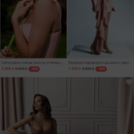
Сатиновое платье мини в оттенке хрустальной розы
Розовое платье-бюстье мини с бантом
2 999 ₴
4 999 ₴
1 599 ₴
3 599 ₴
- 40%
- 56%