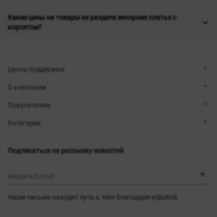
Какие цены на товары из раздела вечерние платья с
корсетом?
Центр поддержки
Viber
О компании
Telegram
Перезвоните мне
О бренде
Покупателям
Контакты
Sisters Club
Магазины
Доставка
Категории
Блог
Оплата
Выбор размера
Новинки
Обмен и возврат
Платья
Подписаться на рассылку новостей
Сертификаты
Верхняя одежда
Корсеты
BLACK FRIDAY
Введите E-mail
Наши письма находят путь к тебе благодаря eSputnik