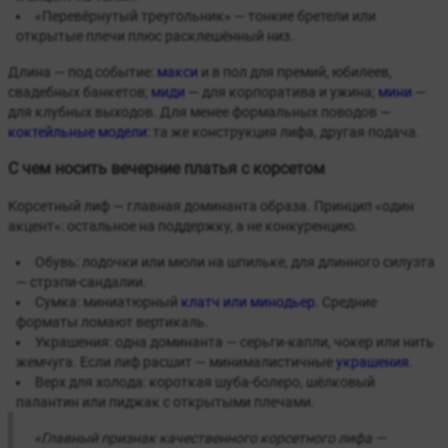
«Перевёрнутый треугольник» — тонкие бретели или
открытые плечи плюс расклешённый низ.
Длина — под событие:
макси
и в пол для премий, юбилеев,
свадебных банкетов;
миди
— для корпоратива и ужина;
мини
—
для клубных выходов. Для менее формальных поводов —
коктейльные модели
: та же конструкция лифа, другая подача.
С чем носить вечерние платья с корсетом
Корсетный лиф — главная доминанта образа. Принцип «один
акцент»: остальное на поддержку, а не конкуренцию.
Обувь: лодочки или мюли на шпильке, для длинного силуэта
— стрэпи-сандалии.
Сумка: миниатюрный
клатч или минодьер
. Средние
форматы ломают вертикаль.
Украшения: одна доминанта — серьги-капли, чокер или нить
жемчуга. Если лиф расшит — минималистичные
украшения
.
Верх для холода: короткая шуба-болеро, шёлковый
палантин или пиджак с открытыми плечами.
«Главный признак качественного корсетного лифа —