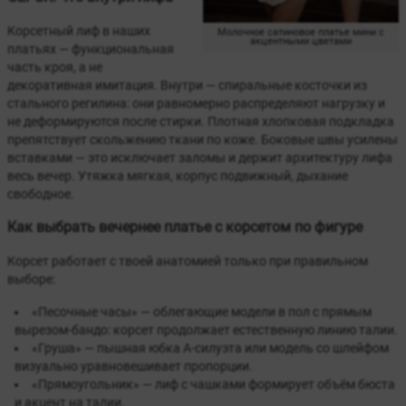
Корсетный лиф в наших
Молочное сатиновое платье мини с
акцентными цветами
платьях — функциональная
часть кроя, а не
декоративная имитация. Внутри — спиральные косточки из
стального регилина: они равномерно распределяют нагрузку и
не деформируются после стирки. Плотная хлопковая подкладка
препятствует скольжению ткани по коже. Боковые швы усилены
вставками — это исключает заломы и держит архитектуру лифа
весь вечер. Утяжка мягкая, корпус подвижный, дыхание
свободное.
Как выбрать вечернее платье с корсетом по фигуре
Корсет работает с твоей анатомией только при правильном
выборе:
«Песочные часы» — облегающие модели в пол с прямым
вырезом-бандо: корсет продолжает естественную линию талии.
«Груша» — пышная юбка А-силуэта или модель со шлейфом
визуально уравновешивает пропорции.
«Прямоугольник» — лиф с чашками формирует объём бюста
и акцент на талии.