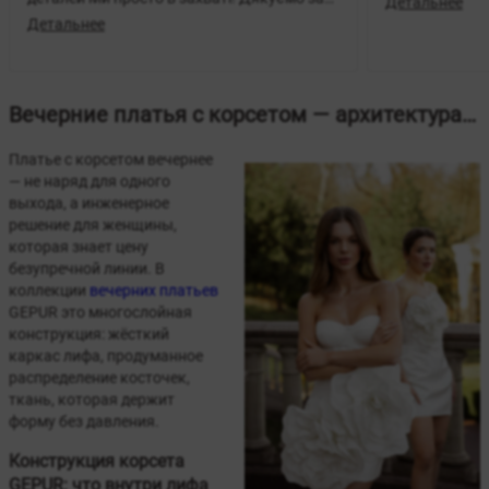
Детальнее
неймовірну сукню на випускний!
Детальнее
Вечерние платья с корсетом — архитектура силуэта для главного выхода
Платье с корсетом вечернее
— не наряд для одного
выхода, а инженерное
решение для женщины,
которая знает цену
безупречной линии. В
коллекции
вечерних платьев
GEPUR это многослойная
конструкция: жёсткий
каркас лифа, продуманное
распределение косточек,
ткань, которая держит
форму без давления.
Конструкция корсета
GEPUR: что внутри лифа