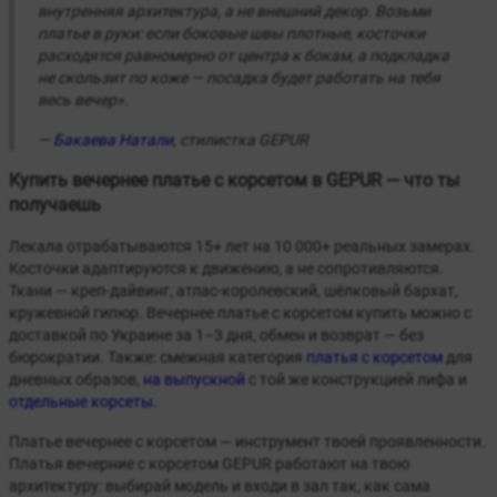
внутренняя архитектура, а не внешний декор. Возьми
платье в руки: если боковые швы плотные, косточки
расходятся равномерно от центра к бокам, а подкладка
не скользит по коже — посадка будет работать на тебя
весь вечер».
—
Бакаева Натали
, стилистка GEPUR
Купить вечернее платье с корсетом в GEPUR — что ты
получаешь
Лекала отрабатываются 15+ лет на 10 000+ реальных замерах.
Косточки адаптируются к движению, а не сопротивляются.
Ткани — креп-дайвинг, атлас-королевский, шёлковый бархат,
кружевной гипюр. Вечернее платье с корсетом купить можно с
доставкой по Украине за 1–3 дня, обмен и возврат — без
бюрократии. Также: смежная категория
платья с корсетом
для
дневных образов,
на выпускной
с той же конструкцией лифа и
отдельные корсеты
.
Платье вечернее с корсетом — инструмент твоей проявленности.
Платья вечерние с корсетом GEPUR работают на твою
архитектуру: выбирай модель и входи в зал так, как сама