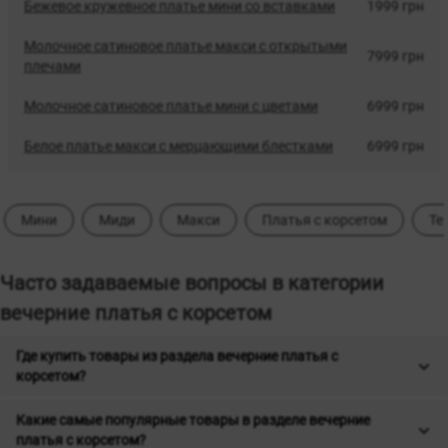
Бежевое кружевное платье мини со вставками
1999 грн
Молочное сатиновое платье макси с открытыми
7999 грн
плечами
Молочное сатиновое платье мини с цветами
6999 грн
Белое платье макси с мерцающими блестками
6999 грн
Мини
Миди
Макси
Платья с корсетом
Те
Часто задаваемые вопросы в категории
вечерние платья с корсетом
Где купить товары из раздела вечерние платья с
корсетом?
Какие самые популярные товары в разделе вечерние
платья с корсетом?