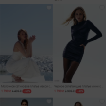
Молочное сатиновое платье макси со стойкой
Черное облегающее платье мини с драпировкой
1 799 ₴
4 499 ₴
1 799 ₴
2 999 ₴
- 60%
- 40%