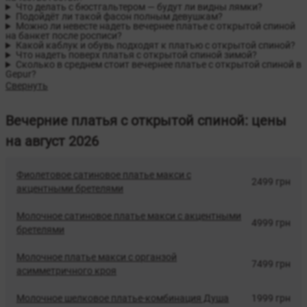
Что делать с бюстгальтером — будут ли видны лямки?
Подойдёт ли такой фасон полным девушкам?
Можно ли невесте надеть вечернее платье с открытой спиной
на банкет после росписи?
Какой каблук и обувь подходят к платью с открытой спиной?
Что надеть поверх платья с открытой спиной зимой?
Сколько в среднем стоит вечернее платье с открытой спиной в
Gepur?
Свернуть
Вечерние платья с открытой спиной: цены
на август 2026
Фиолетовое сатиновое платье макси с
2499 грн
акцентными бретелями
Молочное сатиновое платье макси с акцентными
4999 грн
бретелями
Молочное платье макси с органзой
7499 грн
асимметричного кроя
Молочное шелковое платье-комбинация Душа
1999 грн