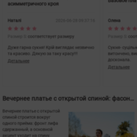
Базовое пла
асимметричного кроя
Наталі
2026-06-28 09:37:16
Олена
Размер S:
соответствует размеру
Размер S:
соот
Дуже гарна сукня! Крій виглядає незвично
Сукня- суціль
та красиво. Дякую за таку красу!!!
витончено, ви
досконала.
Детальнее
Детальнее
Вечернее платье с открытой спиной: фасон, который запомнят
Вечернее платье с открытой
спиной строится вокруг
одного приёма: фронт лифа
сдержанный, а основной
акцент уходит на спину.