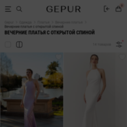
Платья с открытой спиной купить в Gepur
0
Gepur
Одежда
Платья
Вечерние платья
Вечерние платья с открытой спиной
ВЕЧЕРНИЕ ПЛАТЬЯ С ОТКРЫТОЙ СПИНОЙ
14 товаров