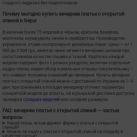
гладкого пиджака без подплечников.
Почему выгодно купить вечернее платье с открытой
спиной в Gepur
В наличии более 75 моделей в чёрном, красном, бежевом,
молочном, изумрудном, синем и серебристом. Производство
украинское, отшив контролируют дизайнеры Gepur. Цены — от 1
000 до 3 500 грн, заметно ниже сегмента вечерних салонов при
сопоставимом качестве пошива и тканей. Карточка каждой
модели содержит фото с разных ракурсов, включая отдельные
кадры спины, видео-обзор и реальные отзывы покупательниц —
это снимает половину сомнений до примерки. Купить вечернее
платье с открытой спиной можно с доставкой по Украине за 1–3
дня; при сомнениях в посадке менеджер уточнит параметры
конкретной модели до оплаты, на курьерской доставке доступна
примерка
соседних моделей
или соседних размеров.
FAQ: вечернее платье с открытой спиной — частые
вопросы
Какая ткань лучше держит форму у платья с открытой
спиной?
Можно ли надеть платье с открытой спиной на свадьбу в
качестве гостьи?