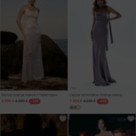
Белое платье макси с пайетками
Серое сатиновое платье макси
3 999 ₴
4 599 ₴
1 599 ₴
4 399 ₴
- 13%
- 64%