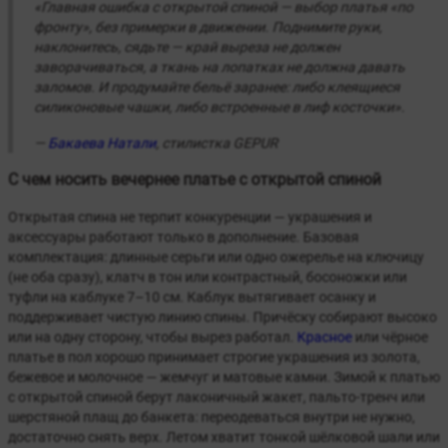
«Главная ошибка с открытой спиной — выбор платья «по
фронту», без примерки в движении. Поднимите руки,
наклонитесь, сядьте — край выреза не должен
заворачиваться, а ткань на лопатках не должна давать
заломов. И продумайте бельё заранее: либо клеящиеся
силиконовые чашки, либо встроенные в лиф косточки».
—
Бакаева Натали
, стилистка GEPUR
С чем носить вечернее платье с открытой спиной
Открытая спина не терпит конкуренции — украшения и
аксессуары работают только в дополнение. Базовая
комплектация: длинные серьги или одно ожерелье на ключицу
(не оба сразу), клатч в тон или контрастный, босоножки или
туфли на каблуке 7–10 см. Каблук вытягивает осанку и
поддерживает чистую линию спины. Причёску собирают высоко
или на одну сторону, чтобы вырез работал.
Красное
или чёрное
платье в пол хорошо принимает строгие украшения из золота,
бежевое и молочное — жемчуг и матовые камни. Зимой к платью
с открытой спиной берут лаконичный жакет, пальто-тренч или
шерстяной плащ до банкета: переодеваться внутри не нужно,
достаточно снять верх. Летом хватит тонкой шёлковой шали или