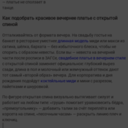
— платье не сползает в
танце.
Как подобрать красивое вечернее платье с открытой
спиной
Отталкивайтесь от формата вечера. На свадьбу гостье на
банкет в ресторане уместнее
длинная модель
миди или макси из
сатина, шёлка, бархата — без избыточного блеска, чтобы не
спорить с образом невесты. Если вы — невеста на вечерней
части после росписи в ЗАГСе,
свадебное платье в вечернем стиле
с открытой спиной заменяет официальное: глубокий вырез
сзади, длина в пол и молочный или жемчужный оттенок дают
тот самый «второй образ» вечера. Для корпоратива и дня
рождения подойдут
коктейльные миди
и мини с разрезом,
пайетками и шнуровкой.
По фигуре открытая спина визуально вытягивает силуэт и
работает на любом типе: «груше» помогает уравновесить бёдра,
«прямоугольнику» — добавить талии за счёт переплёта или
корсета на спине, «песочным часам» — раскрыть линию плеч и
ключиц.