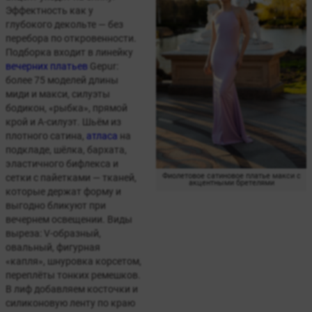
Эффектность как у
глубокого декольте — без
перебора по откровенности.
Подборка входит в линейку
вечерних платьев
Gepur:
более 75 моделей длины
миди и макси, силуэты
бодикон, «рыбка», прямой
крой и А-силуэт. Шьём из
плотного сатина,
атласа
на
подкладе, шёлка, бархата,
эластичного бифлекса и
Фиолетовое сатиновое платье макси с
сетки с пайетками — тканей,
акцентными бретелями
которые держат форму и
выгодно бликуют при
вечернем освещении. Виды
выреза: V-образный,
овальный, фигурная
«капля», шнуровка корсетом,
переплёты тонких ремешков.
В лиф добавляем косточки и
силиконовую ленту по краю