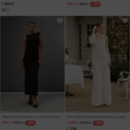
1 999 ₴
799 ₴
1 499 ₴
- 47%
Черное платье макси с открытой спиной
Сатиновое платье-комбинация макси на бретелях
799 ₴
1 999 ₴
1 999 ₴
3 999 ₴
- 60%
- 50%