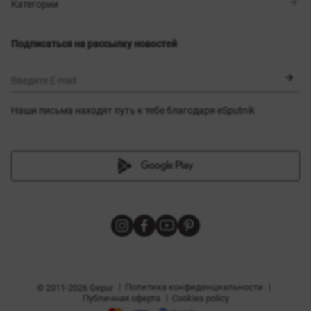
Магазины
Доставка
Категории
Блог
Оплата
Выбор размера
Новинки
Обмен и возврат
Платья
Подписаться на рассылку новостей
Сертификаты
Верхняя одежда
Корсеты
BLACK FRIDAY
Введите E-mail
Наши письма находят путь к тебе благодаря eSputnik
амы
|
|
Политика конфиденциальности
© 2011-2026 Gepur
|
Публичная оферта
Cookies policy