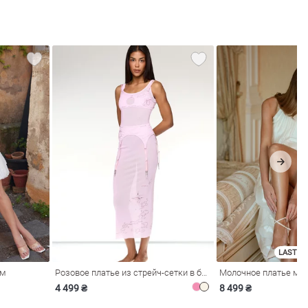
LAST SI
ом
Розовое платье из стрейч-сетки в бельевом стиле
4 499 ₴
8 499 ₴