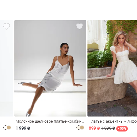
Молочное шелковое платье-комбинация Душа
Платье с акцентным лиф
1 999 ₴
899 ₴
1 999 ₴
- 55%