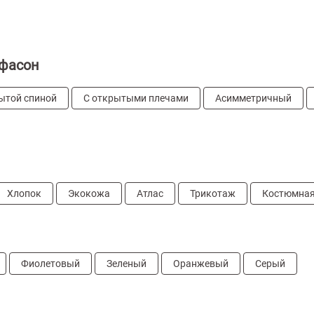
фасон
ытой спиной
С открытыми плечами
Асимметричный
Хлопок
Экокожа
Атлас
Трикотаж
Костюмная
Фиолетовый
Зеленый
Оранжевый
Серый