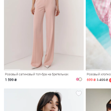
обелье
витеры
Розовый сатиновый топ-бра на бретельках
1 599 ₴
699 ₴
1 499 ₴
ия
Очки
Косметика
Платки
Панамы