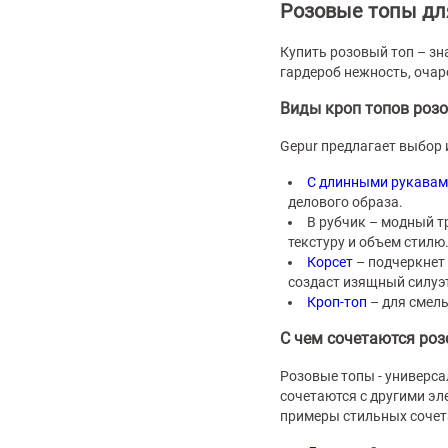
Розовые топы дл
Купить розовый топ – зн
гардероб нежность, очар
Виды кроп топов розо
Gepur предлагает выбор 
С длинными рукава
делового образа.
В рубчик – модный т
текстуру и объем стилю
Корсет
– подчеркнет
создаст изящный силуэ
Кроп-топ
– для смелы
С чем сочетаются ро
Розовые топы - универса
сочетаются с другими эл
примеры стильных сочет