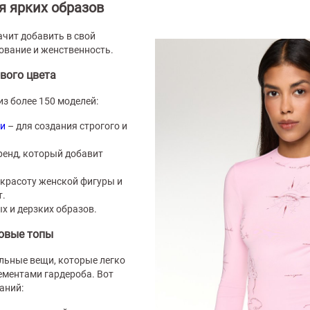
я ярких образов
ачит добавить в свой
ование и женственность.
вого цвета
из более 150 моделей:
ми
– для создания строгого и
ренд, который добавит
.
 красоту женской фигуры и
т.
х и дерзких образов.
зовые топы
льные вещи, которые легко
ементами гардероба. Вот
аний: