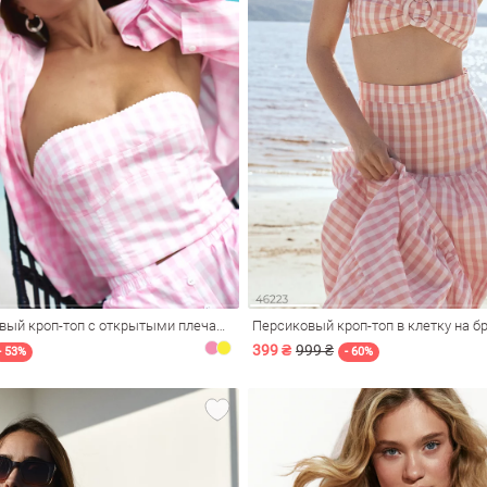
Розовый хлопковый кроп-топ с открытыми плечами
Персиковый кроп-топ в клетку на б
399 ₴
999 ₴
- 53%
- 60%