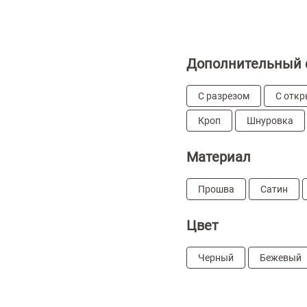
Дополнительный 
С разрезом
С откр
Кроп
Шнуровка
Материал
Прошва
Сатин
Цвет
Черный
Бежевый