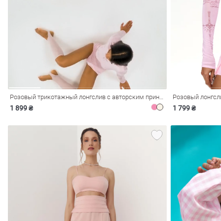
ечерние
Сарафаны
На
ные
ки
Розовый трикотажный лонгслив с авторским принтом
Розовый лонгсл
1 899 ₴
1 799 ₴
си
Кожаные