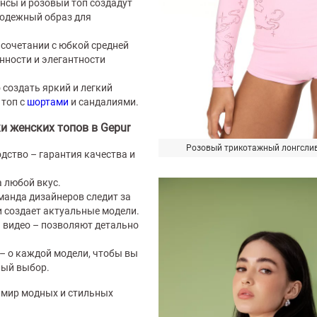
инсы и розовый топ создадут
одежный образ для
в сочетании с юбкой средней
нности и элегантности
создать яркий и легкий
 топ с
шортами
и сандалиями.
 женских топов в Gepur
Розовый трикотажный лонгслив
дство – гарантия качества и
а любой вкус.
анда дизайнеров следит за
 создает актуальные модели.
 видео – позволяют детально
– о каждой модели, чтобы вы
ный выбор.
 мир модных и стильных