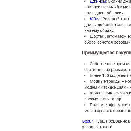
Джинсы
: Скинни дж
привлекательный и мол
повседневной носки.
Юбка
: Розовый топ 
длины добавит женстве
вашему образу.
Шорты: Летом можно 
образ, сочетая розовый
Преимущества покупки
Собственное произво
соответствия размеров.
Более 150 моделей н
Модные тренды – ком
модными тенденциями и
Качественные фото и
рассмотреть товар.
Полная информация 
могли сделать осознан
Gepur
– ваш проводник в
розовых топов!