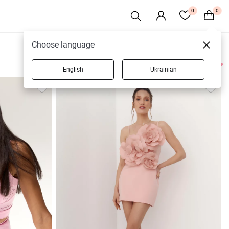
0
0
Choose language
English
Ukrainian
11 товаров