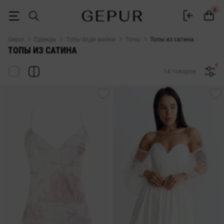
Женские топы из сатина купить в интернет-магазине GEPUR
0
Gepur
Одежда
Топы боди майки
Топы
Топы из сатина
ТОПЫ ИЗ САТИНА
14 товаров