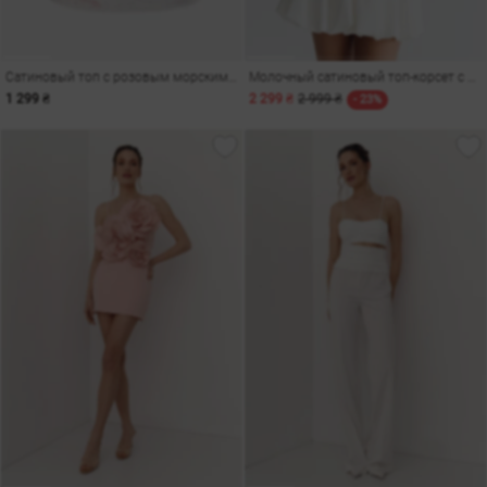
Сатиновый топ с розовым морским принтом
Молочный сатиновый топ-корсет с рукавами из сетки
1 299 ₴
2 299 ₴
2 999 ₴
- 23%