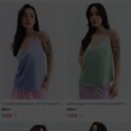
Голубой сатиновый топ на тонких бретелях
Сатиновый топ на тонких бретелях в мятном оттенке
999 ₴
999 ₴
+2
+2