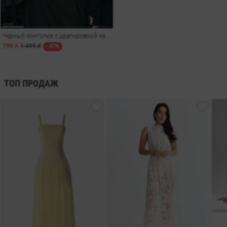
Черный лонгслив с драпировкой на лифе
799 ₴
1 499 ₴
- 47%
ТОП ПРОДАЖ