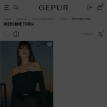
Женские топы купить в интернет-магазине GEPUR
0
Gepur
Одежда
Топы боди майки
Топы
Женские топы
ЖЕНСКИЕ ТОПЫ
1 товаров