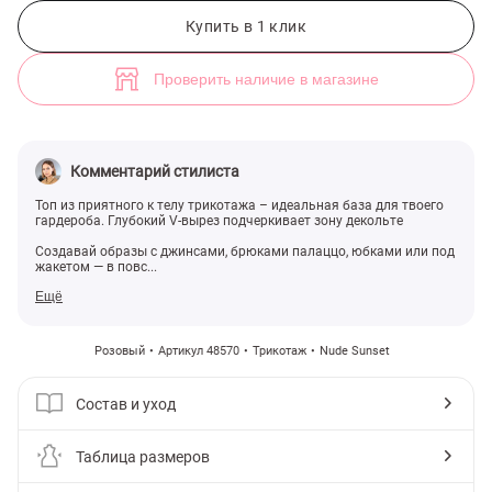
Розовый трикотажный топ на бретелях (арт. 48570) ♡ интернет-ма
4
Купить в 1 клик
Проверить наличие в магазине
Комментарий стилиста
Топ из приятного к телу трикотажа – идеальная база для твоего
гардероба. Глубокий V-вырез подчеркивает зону декольте
Создавай образы с джинсами, брюками палаццо, юбками или под
жакетом — в повс...
Ещё
Розовый
Артикул 48570
Трикотаж
Nude Sunset
Состав и уход
Таблица размеров