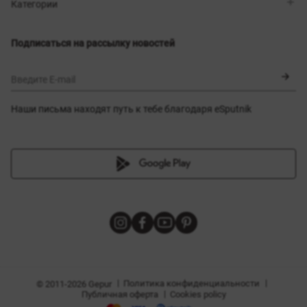
Магазины
Доставка
Категории
Блог
Оплата
Выбор размера
Новинки
Обмен и возврат
Платья
Подписаться на рассылку новостей
Сертификаты
Верхняя одежда
Корсеты
BLACK FRIDAY
Введите E-mail
Наши письма находят путь к тебе благодаря eSputnik
амы
|
|
Политика конфиденциальности
© 2011-2026 Gepur
|
Публичная оферта
Cookies policy