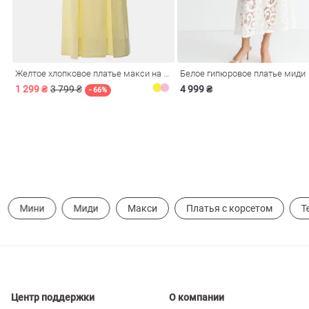
ечерние
Сарафаны
На
ные
ки
Желтое хлопковое платье макси на бретелях
Белое гипюровое платье миди
1 299 ₴
3 799 ₴
4 999 ₴
- 66%
Мини
Миди
Макси
Платья с корсетом
Т
си
Кожаные
Центр поддержки
О компании