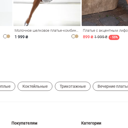
Молочное шелковое платье-комбинация Душа
Платье с акцентным лиф
1 999 ₴
899 ₴
1 999 ₴
- 55%
еплые
Коктейльные
Трикотажные
Вечерние плать
Покупателям
Категории