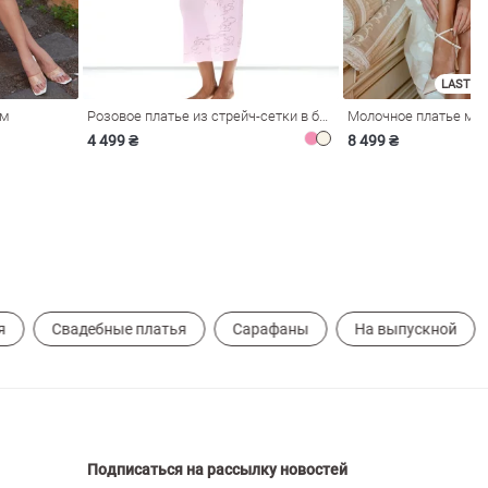
LAST SI
ом
Розовое платье из стрейч-сетки в бельевом стиле
4 499 ₴
8 499 ₴
я
Свадебные платья
Сарафаны
На выпускной
Подписаться на рассылку новостей