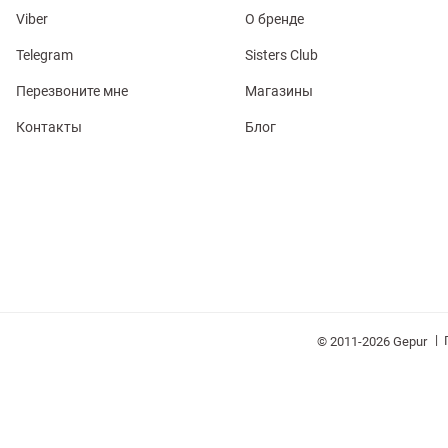
Viber
О бренде
Telegram
Sisters Club
Перезвоните мне
Магазины
Контакты
Блог
обелье
витеры
ия
Очки
Косметика
Платки
Панамы
|
© 2011-2026 Gepur