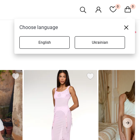
0
0
Choose language
0 товаров
English
Ukrainian