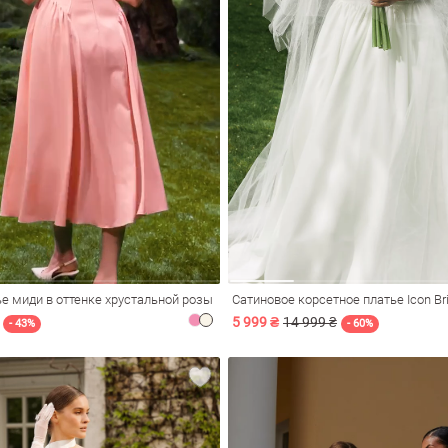
е миди в оттенке хрустальной розы
Сатиновое корсетное платье Icon Br
5 999 ₴
14 999 ₴
- 43%
- 60%