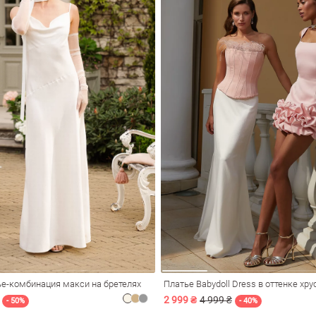
ье-комбинация макси на бретелях
Платье Babydoll Dress в оттенке хр
2 999 ₴
4 999 ₴
- 50%
- 40%