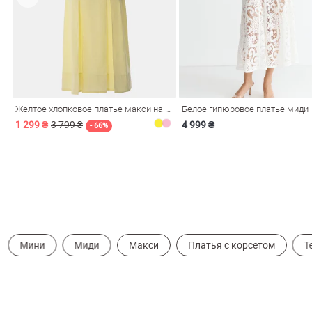
Желтое хлопковое платье макси на бретелях
Белое гипюровое платье миди
1 299 ₴
3 799 ₴
4 999 ₴
- 66%
Мини
Миди
Макси
Платья с корсетом
Т