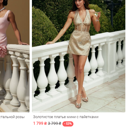
устальной розы
Золотистое платье мини с пайетками
1 799 ₴
3 799 ₴
- 53%