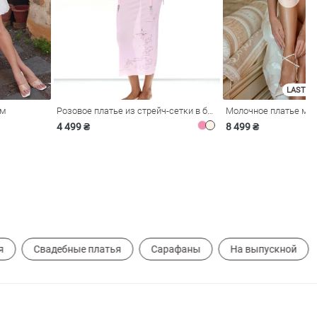
LAST SI
ом
Розовое платье из стрейч-сетки в бельевом стиле
4 499 ₴
8 499 ₴
я
Свадебные платья
Сарафаны
На выпускной