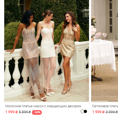
Молочное платье макси с мерцающим декором
Сатиновое плат
1 999 ₴
5 599 ₴
1 999 ₴
3 999 ₴
- 64%