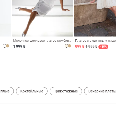
Молочное шелковое платье-комбинация Душа
Платье с акцентным лиф
1 999 ₴
899 ₴
1 999 ₴
- 55%
еплые
Коктейльные
Трикотажные
Вечерние плать