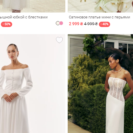
пышной юбкой с блестками
Сатиновое платье мини с перьями
2 999 ₴
4 999 ₴
- 50%
- 40%