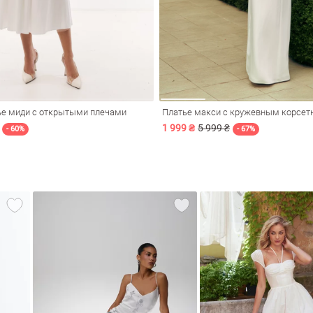
ье миди с открытыми плечами
Платье макси с кружевным корсе
1 999 ₴
5 999 ₴
- 60%
- 67%