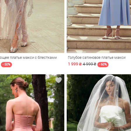
щее платье макси с блестками
Голубое сатиновое платье макси
1 999 ₴
4 999 ₴
- 50%
- 60%