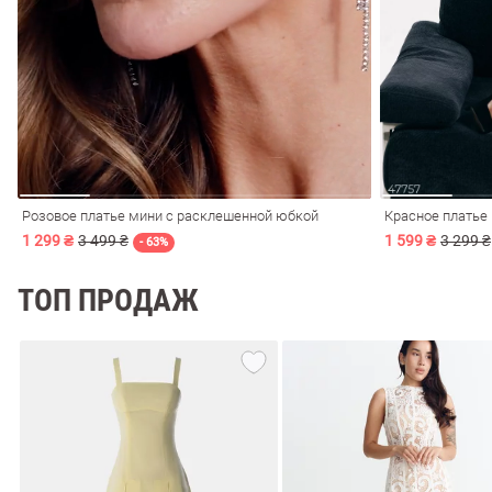
ечерние
Сарафаны
На
ные
ки
Розовое платье мини с расклешенной юбкой
Красное платье
1 299 ₴
3 499 ₴
1 599 ₴
3 299 ₴
- 63%
ТОП ПРОДАЖ
си
Кожаные