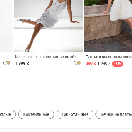
Молочное шелковое платье-комбинация Душа
Платье с акцентным лиф
1 999 ₴
899 ₴
1 999 ₴
- 55%
еплые
Коктейльные
Трикотажные
Вечерние плать