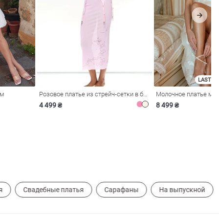
LAST SI
ом
Розовое платье из стрейч-сетки в бельевом стиле
4 499 ₴
8 499 ₴
я
Свадебные платья
Сарафаны
На выпускной