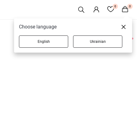
0
0
Choose language
English
Ukrainian
2 товаров