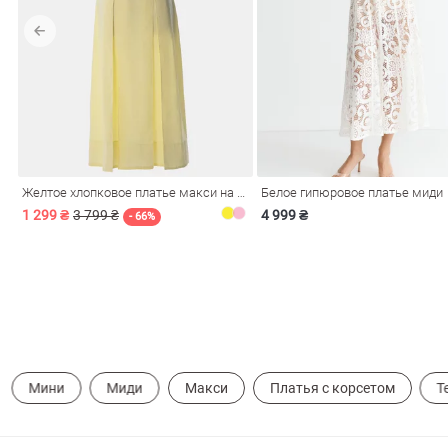
обелье
Желтое хлопковое платье макси на бретелях
Белое гипюровое платье миди
витеры
1 299 ₴
3 799 ₴
4 999 ₴
- 66%
ия
Очки
Косметика
Платки
Панамы
Мини
Миди
Макси
Платья с корсетом
Т