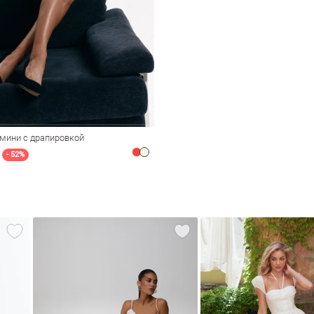
 мини с драпировкой
- 52%