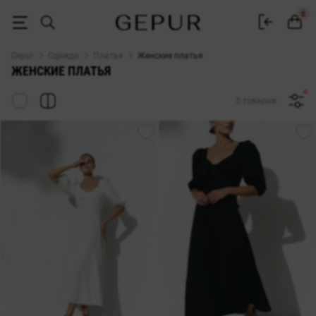
Женские платья Gepur — купить платье в Украине | 500+ моделей
0
Gepur
Одежда
Платья
Женские платья
ЖЕНСКИЕ ПЛАТЬЯ
5 товаров