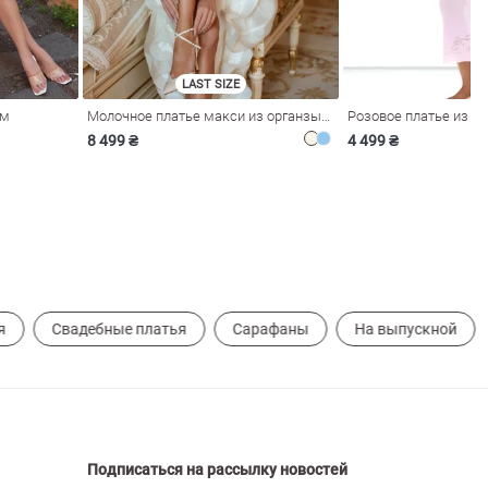
LAST SIZE
ом
Молочное платье макси из органзы с рюшами
8 499 ₴
4 499 ₴
я
Свадебные платья
Сарафаны
На выпускной
Подписаться на рассылку новостей