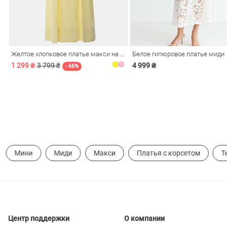
ечерние
Сарафаны
На
ные
ки
Желтое хлопковое платье макси на бретелях
Белое гипюровое платье миди
1 299 ₴
3 799 ₴
4 999 ₴
- 66%
Мини
Миди
Макси
Платья с корсетом
Т
си
Кожаные
Центр поддержки
О компании