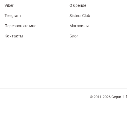
Viber
О бренде
Telegram
Sisters Club
Перезвоните мне
Магазины
Контакты
Блог
обелье
витеры
ия
Очки
Косметика
Платки
Панамы
|
© 2011-2026 Gepur