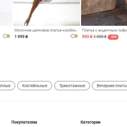
Молочное шелковое платье-комбинация Душа
Платье с акцентным лиф
1 999 ₴
899 ₴
1 999 ₴
- 55%
еплые
Коктейльные
Трикотажные
Вечерние плать
Покупателям
Категории