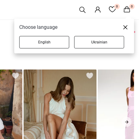
0
0
Choose language
0 товаров
English
Ukrainian