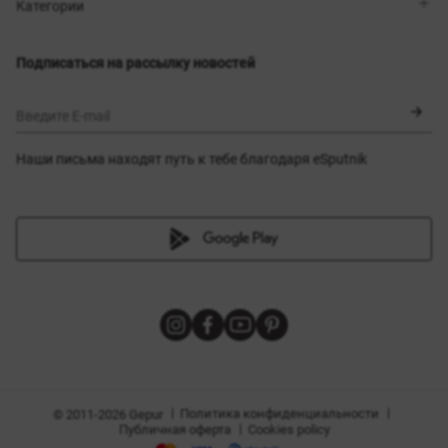
Магазины
Доставка
Категории
Блог
Оплата
Выбор размера
Новинки
Обмен и возврат
Платья
Подписаться на рассылку новостей
Сертификаты
Верхняя одежда
Корсеты
BLACK FRIDAY
Введите E-mail
Наши письма находят путь к тебе благодаря eSputnik
амы
|
|
Политика конфиденциальности
© 2011-2026 Gepur
|
Публичная оферта
Cookies policy