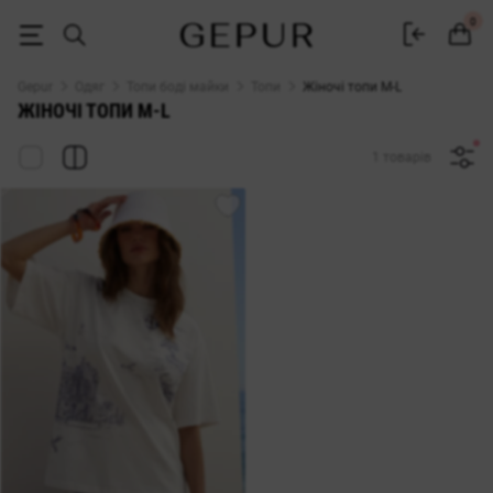
Жіночі топи M-L купити в інтернет-магазині GEPUR
0
Gepur
Одяг
Топи боді майки
Топи
Жіночі топи M-L
ЖІНОЧІ ТОПИ M-L
1 товарів