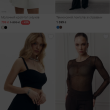
Молочний кроп-топ з букле
Темно-синій лонгслів зі стразами
799 ₴
1 399 ₴
1 699 ₴
- 43%