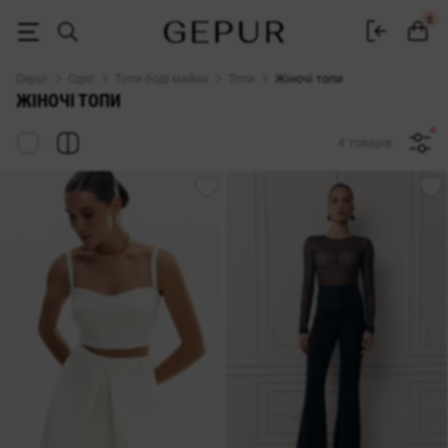
Жіночі топи купити в інтернет-магазині GEPUR
0
Gepur
Одяг
Топи боді майки
Топи
Жіночі топи
ЖІНОЧІ ТОПИ
4 товарів