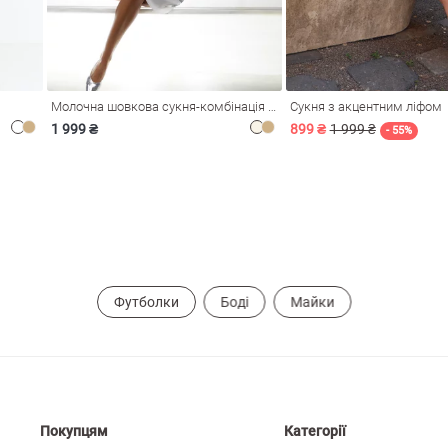
Молочна шовкова сукня-комбінація Душа
Сукня з акцентним ліфом
1 999 ₴
899 ₴
1 999 ₴
- 55%
Футболки
Боді
Майки
Покупцям
Категорії