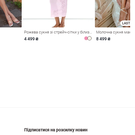
LAST SI
Рожева сукня зі стрейч-сітки у білизняному стилі
4 499 ₴
8 499 ₴
Підписатися на розсилку новин