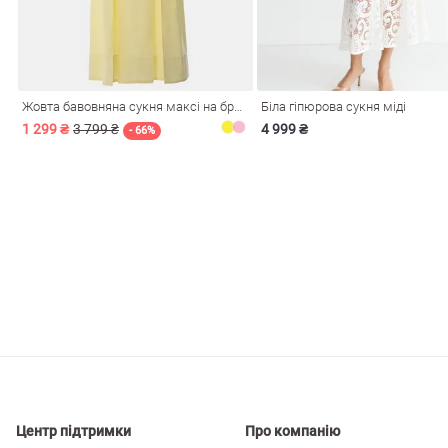
і
Сарафани
На
и
Жовта бавовняна сукня максі на бретелях
Біла гіпюрова сукня міді
1 299 ₴
3 799 ₴
4 999 ₴
- 66%
ні
Центр підтримки
Про компанію