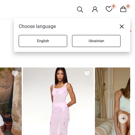
0
0
Choose language
0 товарів
English
Ukrainian