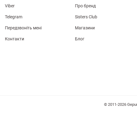
Viber
Про бренд
Telegram
Sisters Club
Передзвоніть мені
Магазини
Контакти
Блог
лизна
три
уляри
Косметика
Хустки
Панами
© 2011-2026 Gepu
ки