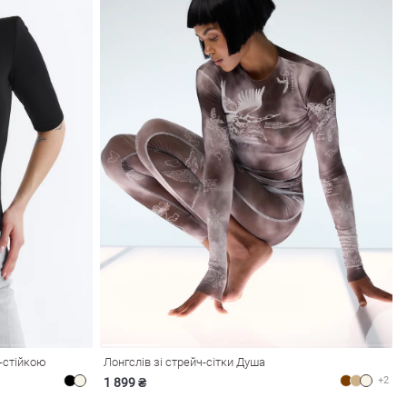
-стійкою
Лонгслів зі стрейч-сітки Душа
+2
1 899 ₴