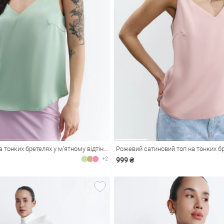
Сатиновий топ на тонких бретелях у м'ятному відтінку
Рожевий сатиновий топ на тонких б
+2
999 ₴