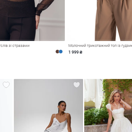
слів зі стразами
Молочний трикотажний топ із гудз
1 999 ₴