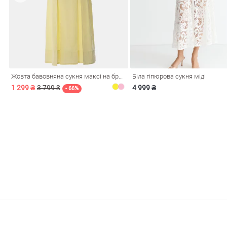
Жовта бавовняна сукня максі на бретелях
Біла гіпюрова сукня міді
1 299 ₴
3 799 ₴
4 999 ₴
- 66%