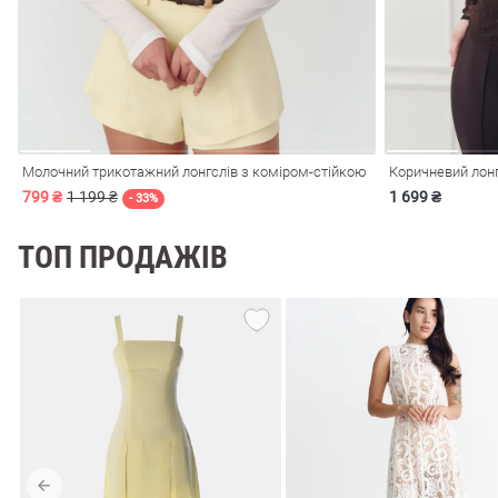
Молочний трикотажний лонгслів з коміром-стійкою
Коричневий лонг
799 ₴
1 199 ₴
1 699 ₴
- 33%
ТОП ПРОДАЖІВ