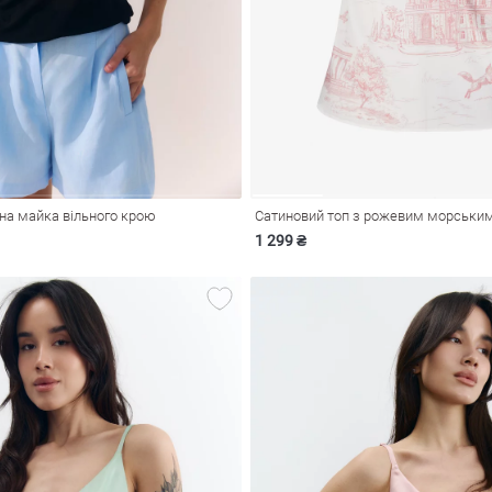
на майка вільного крою
Сатиновий топ з рожевим морськи
1 299 ₴