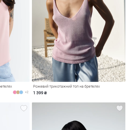
ретелях
Рожевий трикотажний топ на бретелях
+2
1 399 ₴