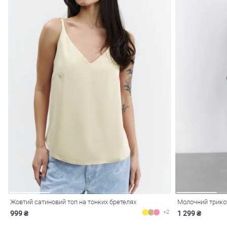
Жовтий сатиновий топ на тонких бретелях
Молочний трико
+2
999 ₴
1 299 ₴