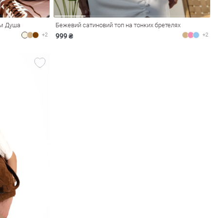
ом Душа
Бежевий сатиновий топ на тонких бретелях
+2
+2
999 ₴