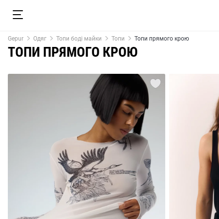
Gepur
Одяг
Топи боді майки
Топи
Топи прямого крою
ТОПИ ПРЯМОГО КРОЮ