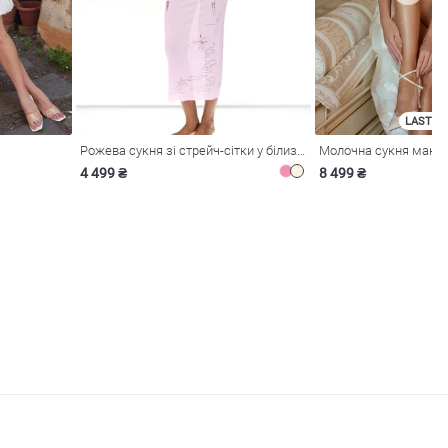
LAST SI
Рожева сукня зі стрейч-сітки у білизняному стилі
4 499 ₴
8 499 ₴