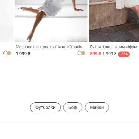
Молочна шовкова сукня-комбінація Душа
Сукня з акцентним ліфом
1 999 ₴
899 ₴
1 999 ₴
- 55%
Футболки
Боді
Майки