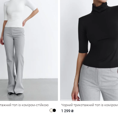
тажний топ із коміром-стійкою
Чорний трикотажний топ із коміром
1 299 ₴