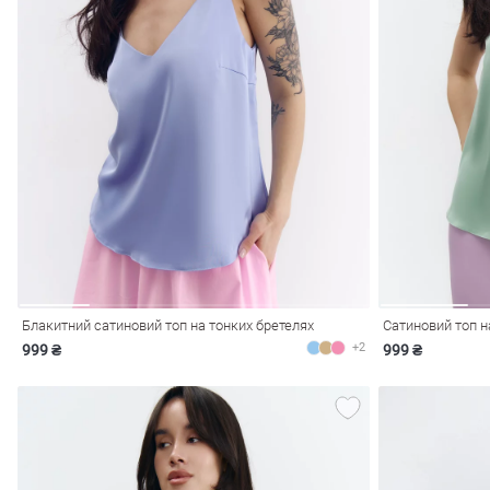
лизна
три
Блакитний сатиновий топ на тонких бретелях
+2
999 ₴
999 ₴
уляри
Косметика
Хустки
Панами
ки