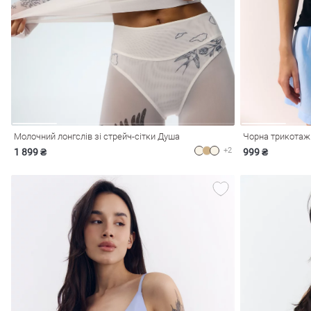
і
Сарафани
На
и
Молочний лонгслів зі стрейч-сітки Душа
Чорна трикотаж
+2
1 899 ₴
999 ₴
ні