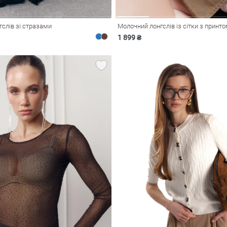
гслів зі стразами
Молочний лонгслів із сітки з принт
1 899 ₴