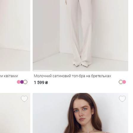
ми квітами
Молочний сатиновий топ-бра на бретельках
1 599 ₴