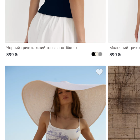
Чорний трикотажний топ із застібкою
Молочний трико
899 ₴
899 ₴