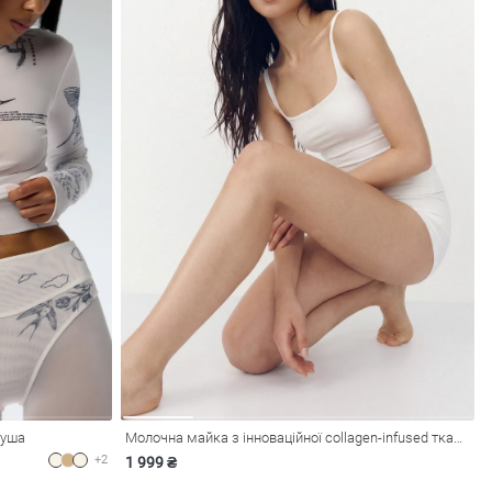
Душа
Молочна майка з інноваційної collagen-infused тканини UMORFIL® N6U®
+2
1 999 ₴