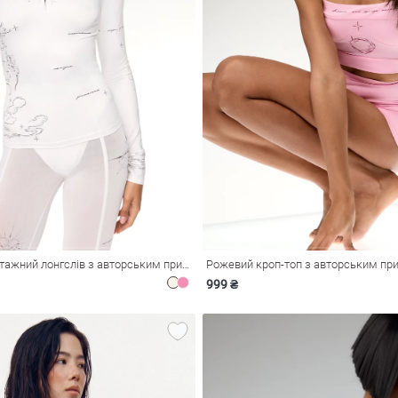
Молочний трикотажний лонгслів з авторським принтом
Рожевий кроп-топ з авторським пр
999 ₴