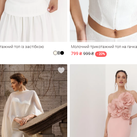
тажний топ із застібкою
Молочний трикотажний топ на гачк
799 ₴
999 ₴
- 20%