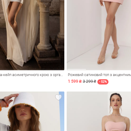
Молочна накидка-кейп асиметричного крою з органзи
Рожевий сатиновий топ з акцентни
1 599 ₴
3 299 ₴
- 52%