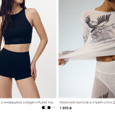
Чорний кроп-топ з інноваційної collagen-infused тканини UMORFIL® N6U®
Молочний лонгслів зі стрейч-сітки 
+1
1 899 ₴