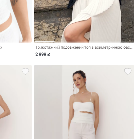
ах
Трикотажний подовжений топ з асиметричною баскою
2 999 ₴