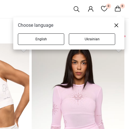
0
0
Choose language
English
Ukrainian
86 товарів