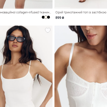
Чорна майка з інноваційної collagen-infused тканини UMORFIL® N6U®
Сірий трикотажний топ із застібкою
899 ₴