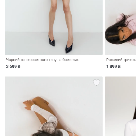
і
Сарафани
На
и
Чорний топ корсетного типу на бретелях
3 699 ₴
1 899 ₴
ні