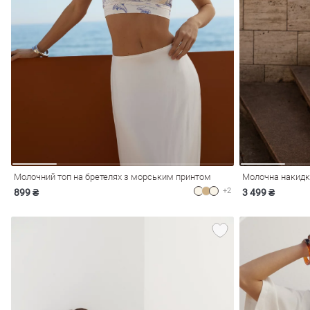
Молочний топ на бретелях з морським принтом
+2
899 ₴
3 499 ₴