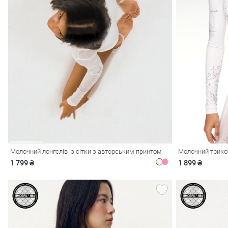
лизна
три
Молочний лонгслів із сітки з авторським принтом
1 799 ₴
1 899 ₴
уляри
Косметика
Хустки
Панами
ки