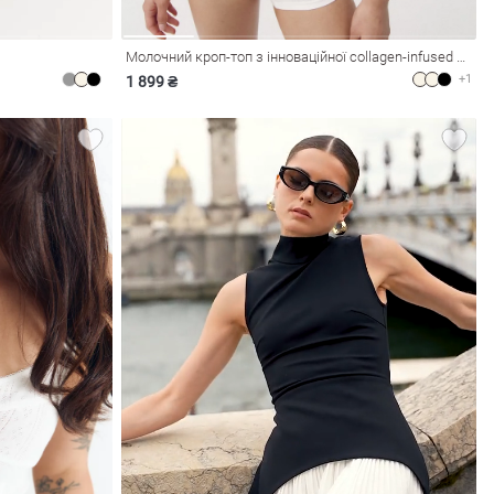
Молочний кроп-топ з інноваційної collagen-infused тканини UMORFIL® N6U®
+1
1 899 ₴