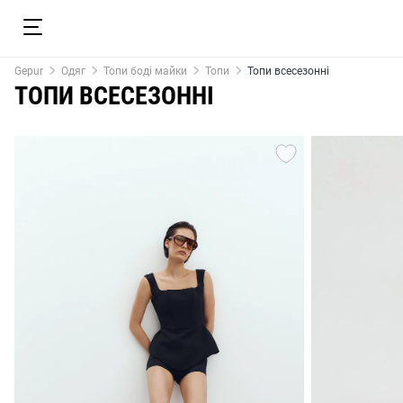
Gepur
Одяг
Топи боді майки
Топи
Топи всесезонні
ТОПИ ВСЕСЕЗОННІ