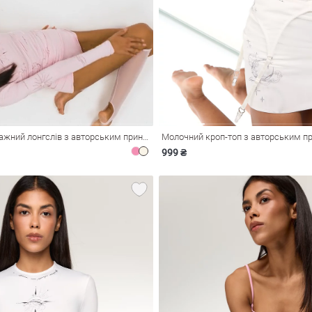
Рожевий трикотажний лонгслів з авторським принтом
Молочний кроп-топ з авторським п
999 ₴