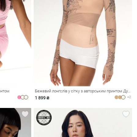
интом
Бежевий лонгслів у сітку з авторським принтом Душа
+2
1 899 ₴