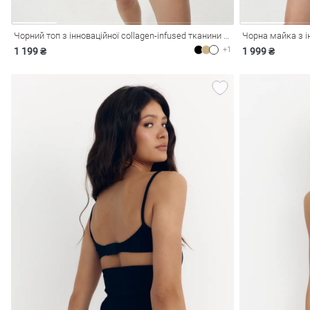
Чорний топ з інноваційної collagen-infused тканини UMORFIL® N6U®
+1
1 199 ₴
1 999 ₴