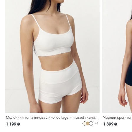
Молочний топ з інноваційної collagen-infused тканини UMORFIL® N6U®
+1
1 199 ₴
1 899 ₴