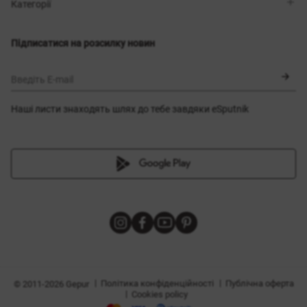
Магазини
Доставка
Категорії
Блог
Оплата
Вибір розміру
Новинки
Обмін та повернення
Сукні
Підписатися на розсилку новин
Сертифікати
Верхній одяг
Корсети
BLACK FRIDAY
Введіть E-mail
Наші листи знаходять шлях до тебе завдяки eSputnik
и
|
|
Політика конфіденційності
Публічна оферта
© 2011-2026 Gepur
|
Cookies policy