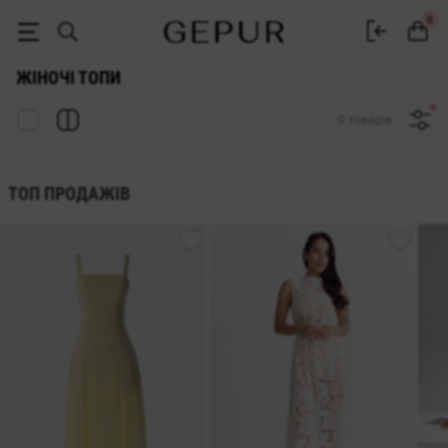
Жіночі топи купити в інтернет-магазині GEPUR
0
ЖІНОЧІ ТОПИ
0 товарів
ТОП ПРОДАЖІВ